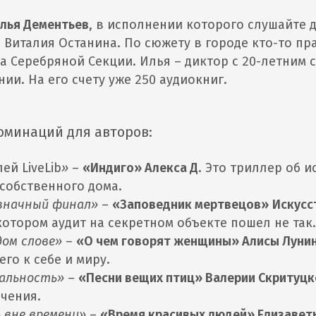
лья Дементьев
, в исполнении которого слушайте 
 Виталия Останина. По сюжету в городе кто-то пр
а Серебряной Секции. Илья – диктор с 20-летним 
ии. На его счету уже 250 аудиокниг.
оминаций для авторов:
ей LiveLib
»
–
«Индиго» Алекса Д
. Это триллер об 
собственного дома.
означный финал»
–
«Заповедник мертвецов»
Искусс
 котором аудит на секретном объекте пошел не так
дом слове»
–
«О чем говорят женщины» Алисы Луни
го к себе и миру.
еальность»
–
«Песни вещих птиц» Валерии Скритуц
чения.
 вне времени»
–
«Время красивых людей» Елизавет