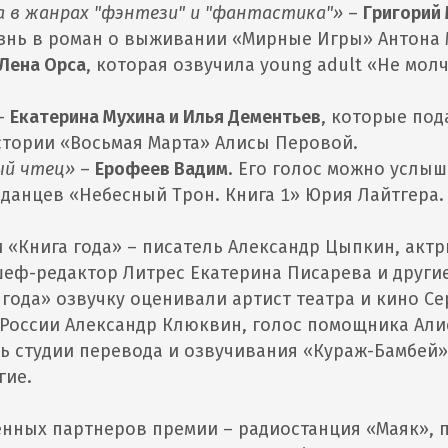
ка в жанрах "фэнтези" и "фантастика"»
–
Григорий
изнь в роман о выживании «Мирные Игры» Антона 
Лена Орса
, которая озвучила young adult «Не мо
–
Екатерина Мухина и Илья Дементьев
, которые под
стории «Восьмая Марта» Алисы Перовой.
ый чтец»
–
Ерофеев Вадим
. Его голос можно услыш
данцев «Небесный Трон. Книга 1» Юрия Лайтгера.
 «Книга года» – писатель Александр Цыпкин, актр
еф-редактор Литрес Екатерина Писарева и другие
года» озвучку оценивали артист театра и кино С
России Александр Клюквин, голос помощника Али
ь студии перевода и озвучивания «Кураж-Бамбей»
гие.
нных партнеров премии – радиостанция «Маяк», 