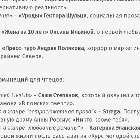
ернативную реальность.
ения»
–
«Уроды» Гектора Шульца
, социальная проза
–
«Жена на 10 лет» Оксаны Ильиной
, о первой любв
–
«Пресс-тур» Андрея Полякова
, хоррор о маркети
райнем Севере.
оминаций для чтецов:
лей LiveLib»
–
Саша Степанов
, который озвучил ап
амона «В поисках смерти».
ка в жанре "остросюжетная проза"»
–
Strega
. Посл
ную драму Анны Россиус «Никто кроме тебя».
ка в жанре "любовные романы"»
–
Катерина Эланска
новой жизни после расставания «Курс молодой сте