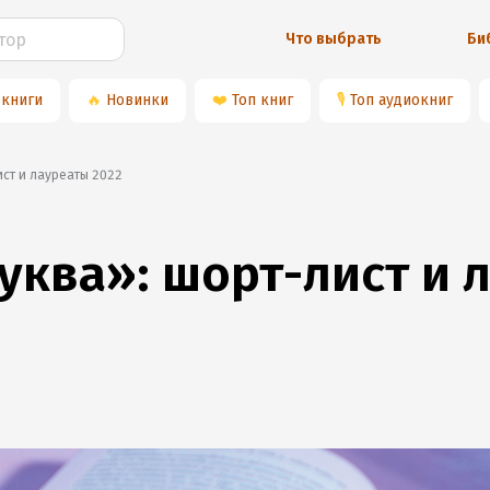
Что выбрать
Би
 книги
🔥
Новинки
❤️
Топ книг
🎙
Топ аудиокниг
лист и лауреаты 2022
уква»: шорт-лист и 