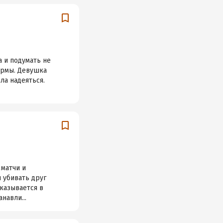
 и подумать не
ирмы. Девушка
ала надеяться.
 матчи и
ы убивать друг
оказывается в
навли...