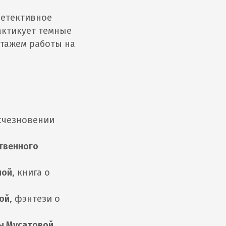
детективное
актикует темные
стажем работы на
исчезновении
твенного
.
ной
, книга о
кой
, фэнтези о
ы Мусатовой
,