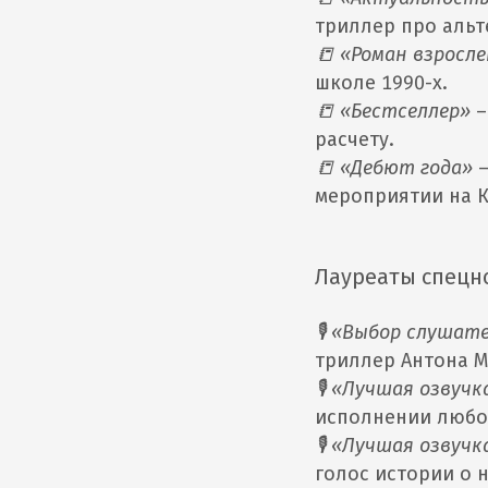
триллер про альт
📒 «Роман взросл
школе 1990-х.
📒 «Бестселлер»
расчету.
📒 «Дебют года»
мероприятии на К
Лауреаты спецн
🎙 «Выбор слушате
триллер Антона М
🎙 «Лучшая озвуч
исполнении любов
🎙 «Лучшая озвуч
голос истории о 