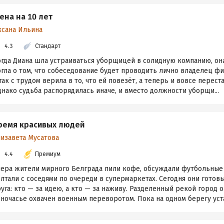
ена на 10 лет
ксана Ильина
4.3
Стандарт
огда Диана шла устраиваться уборщицей в солидную компанию, она
гла о том, что собеседование будет проводить лично владелец ф
так с трудом верила в то, что ей повезёт, а теперь и вовсе перест
нако судьба распорядилась иначе, и вместо должности уборщи...
ремя красивых людей
лизавета Мусатова
4.4
Премиум
чера жители мирного Белграда пили кофе, обсуждали футбольные
лтали с соседями по очереди в супермаркетах. Сегодня они готов
уга: кто — за идею, а кто — за наживу. Разделенный рекой город 
ночасье охвачен военным переворотом. Пока на одном берегу уста