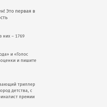
! Это первая в
ость
з них – 1769
ода» и «Голос
е оценки и пишите
ывающий триллер
ород детства, с
финалист премии