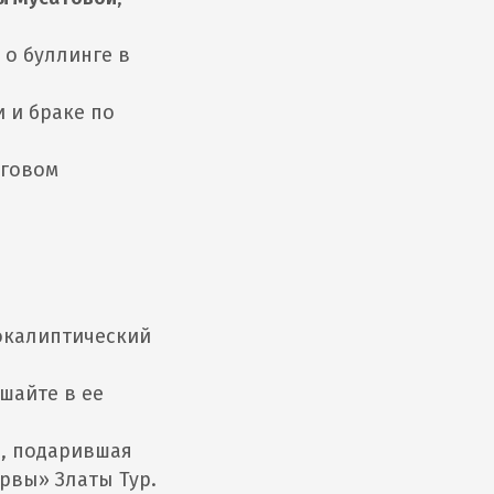
 о буллинге в
и и браке по
нговом
окалиптический
ушайте в ее
я
, подарившая
рвы» Златы Тур.