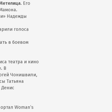
 Метелица
. Его
Мамона.
лчи» Надежды
арили голоса
ать в боевом
иса театра и кино
. В
ергей Чонишвили,
сы Татьяна
 Денис
портал Woman’s