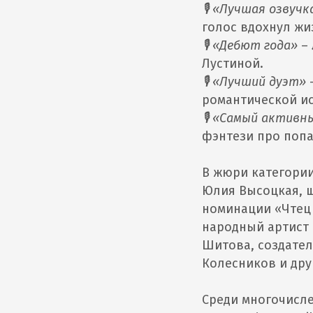
🎙 «Лучшая озвуч
голос вдохнул ж
🎙 «Дебют года»
–
Лустиной.
🎙 «Лучший дуэт»
романтической и
🎙 «Самый активн
фэнтези про попа
В жюри категории
Юлия Высоцкая, ш
номинации «Чтец 
народный артист 
Шитова, создател
Колесников и дру
Среди многочисле