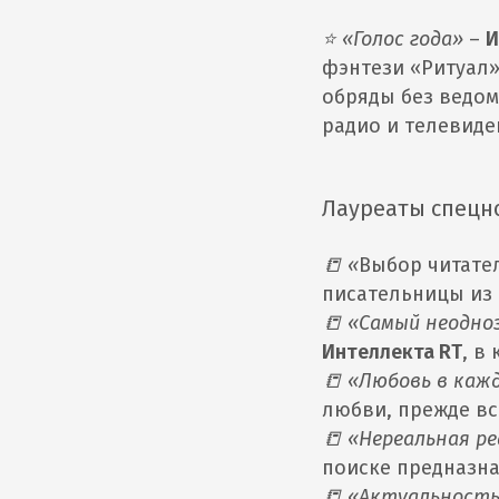
⭐ «Голос года»
–
И
фэнтези «Ритуал»
обряды без ведом
радио и телевиден
Лауреаты спецн
📒 «
Выбор читател
писательницы из 
📒 «Самый неодн
Интеллекта RT
, в
📒 «Любовь в каж
любви, прежде все
📒 «Нереальная р
поиске предназна
📒 «Актуальность