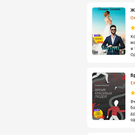
Ж
О
К
мо
и 
Од
В
Е
В
бо
др
од