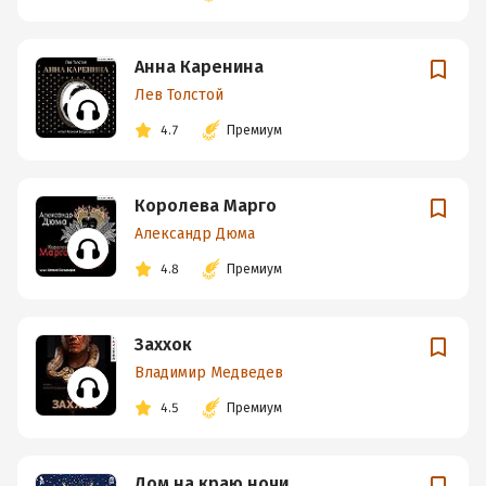
Анна Каренина
Лев Толстой
4.7
Премиум
Королева Марго
Александр Дюма
4.8
Премиум
Заххок
Владимир Медведев
4.5
Премиум
Дом на краю ночи