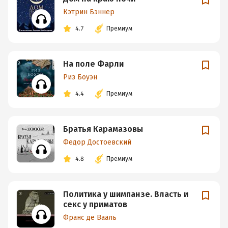
Кэтрин Бэннер
4.7
Премиум
На поле Фарли
Риз Боуэн
4.4
Премиум
Братья Карамазовы
Федор Достоевский
4.8
Премиум
Политика у шимпанзе. Власть и
секс у приматов
Франс де Вааль