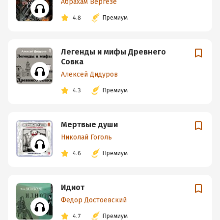
Абрахам Вергезе
4.8
Премиум
Легенды и мифы Древнего
Совка
Алексей Дидуров
4.3
Премиум
Мертвые души
Николай Гоголь
4.6
Премиум
Идиот
Федор Достоевский
4.7
Премиум