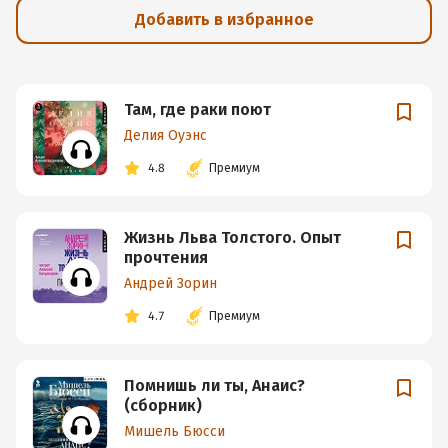
Добавить в избранное
Там, где раки поют
Делия Оуэнс
4.8
Премиум
Жизнь Льва Толстого. Опыт
прочтения
Андрей Зорин
4.7
Премиум
Помнишь ли ты, Анаис?
(сборник)
Мишель Бюсси