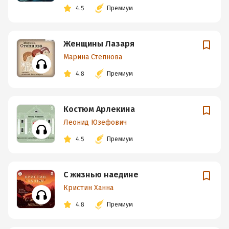
4.5
Премиум
Женщины Лазаря
Марина Степнова
4.8
Премиум
Костюм Арлекина
Леонид Юзефович
4.5
Премиум
С жизнью наедине
Кристин Ханна
4.8
Премиум