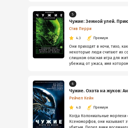
5
Чужие: Земной улей. При
Стив Перри
4.3
Премиум
Они приходят в ночи, тихо, к
некоторые люди считают их с
слишком опасная игра для жи
убежищ от ужаса, имя которому 
6
Чужие. Охота на жуков: А
Рейчел Кейн
4.0
Премиум
Когда Колониальные морпехи 
Ксеноморфов, они называют эт
убитым. Перед вами восемнадц