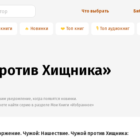
Что выбрать
Би
 книги
🔥
Новинки
❤️
Топ книг
🎙
Топ аудиокниг
против Хищника»
им уведомление, когда появятся новинки.
жете найти серию в разделе
Мои Книги «Избранное»
оржение. Чужой: Нашествие. Чужой против Хищника: