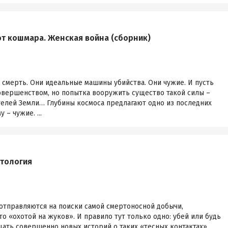
ют кошмара. Женская война (сборник)
ак смерть. Они идеальные машины убийства. Они чужие. И пусть
овершенством, но попытка вооружить существо такой силы –
телей Земли… Глубины космоса предлагают одно из последних
– чужие. ...
нтология
отправляются на поиски самой смертоносной добычи,
о «охотой на жуков». И правило тут только одно: убей или будь
ать совершенно новых историй о таких «тесных контактах»,