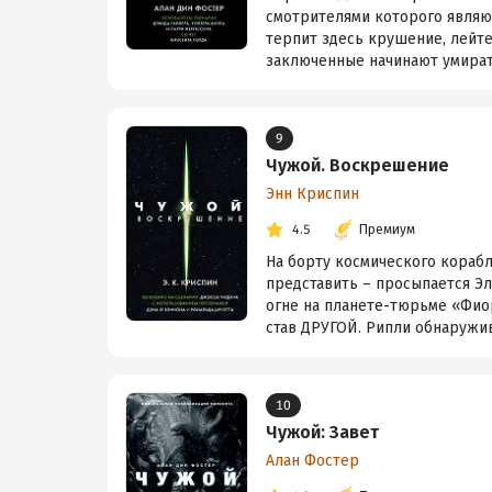
смотрителями которого являю
терпит здесь крушение, лейт
заключенные начинают умирать
9
Чужой. Воскрешение
Энн Криспин
4.5
Премиум
На борту космического корабл
представить – просыпается Эл
огне на планете-тюрьме «Фиор
став ДРУГОЙ. Рипли обнаруживае
10
Чужой: Завет
Алан Фостер