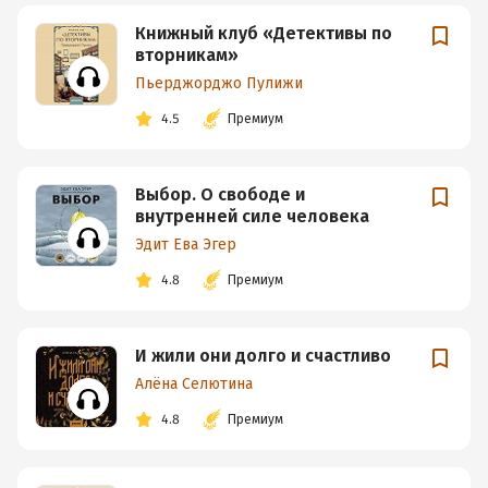
Книжный клуб «Детективы по
вторникам»
Пьерджорджо Пулижи
4.5
Премиум
Выбор. О свободе и
внутренней силе человека
Эдит Ева Эгер
4.8
Премиум
И жили они долго и счастливо
Алёна Селютина
4.8
Премиум