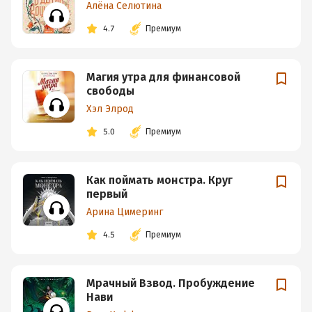
Алёна Селютина
4.7
Премиум
Магия утра для финансовой
свободы
Хэл Элрод
5.0
Премиум
Как поймать монстра. Круг
первый
Арина Цимеринг
4.5
Премиум
Мрачный Взвод. Пробуждение
Нави