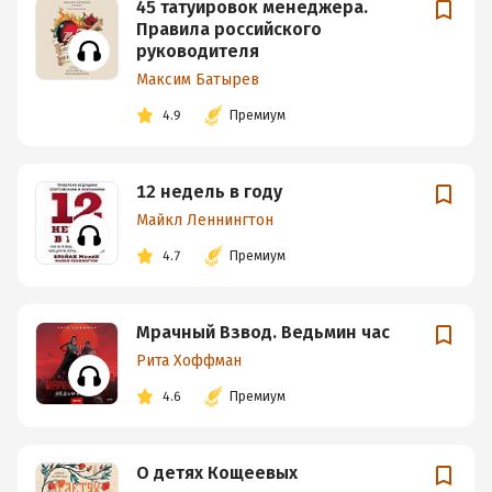
45 татуировок менеджера.
Правила российского
руководителя
Максим Батырев
4.9
Премиум
12 недель в году
Майкл Леннингтон
4.7
Премиум
Мрачный Взвод. Ведьмин час
Рита Хоффман
4.6
Премиум
О детях Кощеевых