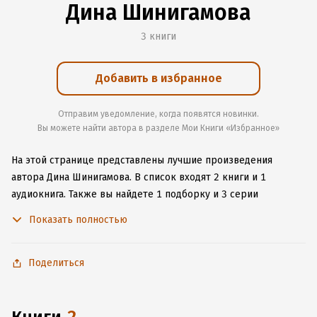
Дина Шинигамова
3 книги
Добавить в избранное
Отправим уведомление, когда появятся новинки.
Вы можете найти автора в разделе Мои Книги «Избранное»
На этой странице представлены лучшие произведения
автора Дина Шинигамова.
В список входят 2 книги и 1
аудиокнига.
Также вы найдете 1 подборку и 3 серии
с книгами автора.
Изучите более 34 отзыва о творчестве
Показать полностью
автора и начните читать или слушать книги Дина Шинигамова
онлайн прямо на сайте, установите наше удобное
приложение для iOS или Android, чтобы не расставаться
Поделиться
с любимыми произведениями даже без подключения
к интернету.