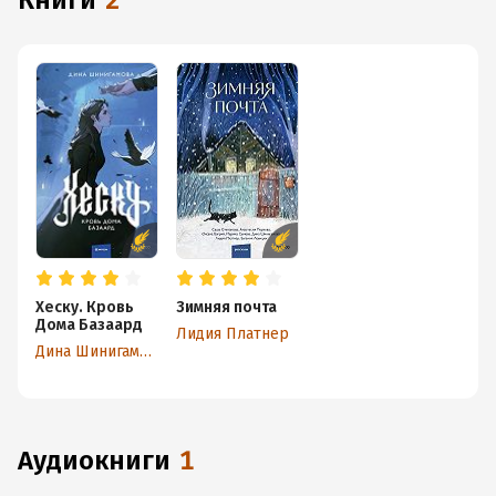
книги
2
Хеску. Кровь
Зимняя почта
Дома Базаард
Лидия Платнер
Дина Шинигамова
аудиокниги
1