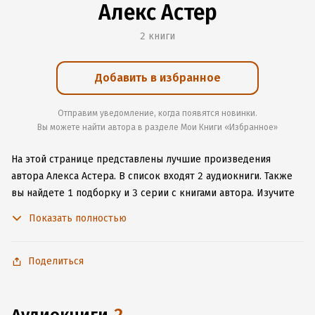
Алекс Астер
2 книги
Добавить в избранное
Отправим уведомление, когда появятся новинки.
Вы можете найти автора в разделе Мои Книги «Избранное»
На этой странице представлены лучшие произведения
автора Алекса Астера.
В список входят 2 аудиокниги.
Также
вы найдете 1 подборку и 3 серии с книгами автора.
Изучите
более 3 отзыва о творчестве автора и начните читать или
Показать полностью
слушать книги Алекса Астера онлайн прямо на сайте,
установите наше удобное приложение для iOS или Android,
чтобы не расставаться с любимыми произведениями даже
Поделиться
без подключения к интернету.