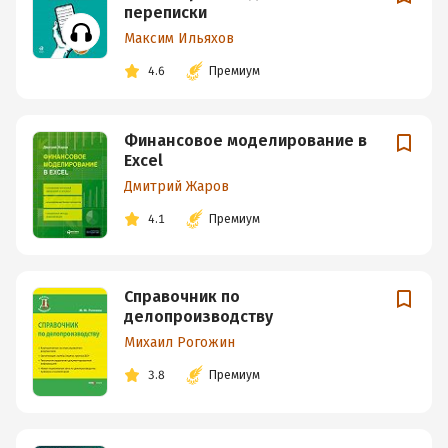
переписки
Максим Ильяхов
4.6
Премиум
Финансовое моделирование в
Excel
Дмитрий Жаров
4.1
Премиум
Справочник по
делопроизводству
Михаил Рогожин
3.8
Премиум