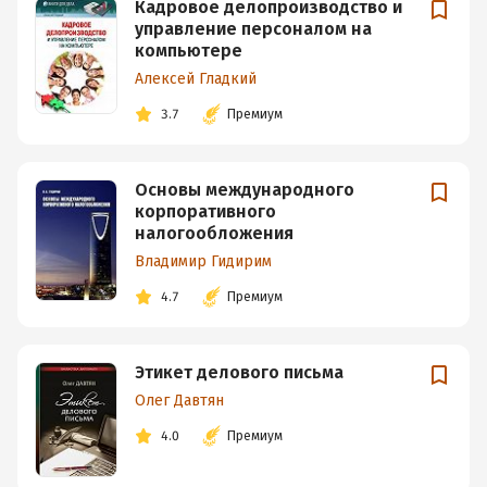
Кадровое делопроизводство и
управление персоналом на
компьютере
Алексей Гладкий
3.7
Премиум
Основы международного
корпоративного
налогообложения
Владимир Гидирим
4.7
Премиум
Этикет делового письма
Олег Давтян
4.0
Премиум