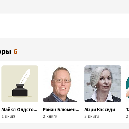
торы
6
Майкл Олдстоун
Райан Блюменталь
Мэри Кэссиди
1 книга
2 книги
3 книги
2