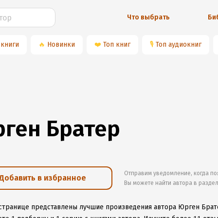
Что выбрать
Би
 книги
🔥
Новинки
❤️
Топ книг
🎙
Топ аудиокниг
ген Братер
Отправим уведомление, когда по
Добавить в избранное
Вы можете найти автора в разде
 странице представлены лучшие произведения автора Юрген Брат