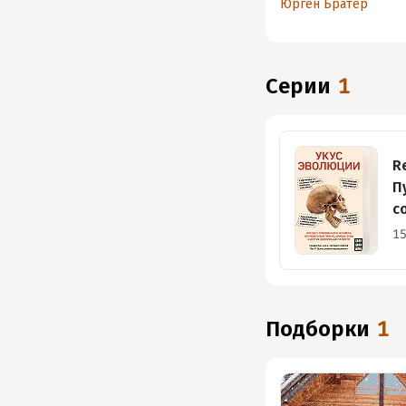
Юрген Братер
врачей
Серии
1
R
П
с
м
15
Подборки
1