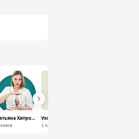
Татьяна Хитрова
Уэс Эли
 книги
1 книга