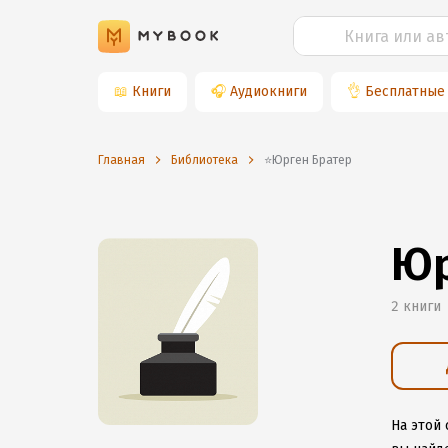
📖
Книги
🎧
Аудиокниги
👌
Бесплатные
Главная
Библиотека
⭐️Юрген Братер
Юр
2 книги
На этой