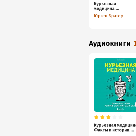
Курьезная
медицина.
Факты и
Юрген Братер
истории,
которые
шокируют даже
врачей
аудиокниги
Курьезная медицин
Факты и истории,
которые шокируют