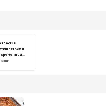
espectus.
утешествие к
овременной
едицине
 книг