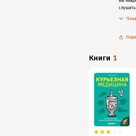
вы найде
слушать
не расс
Пока
Поде
книги
1