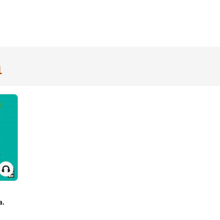
1
а.
 даже