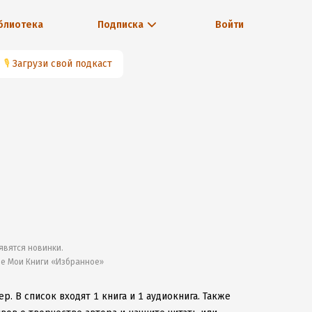
блиотека
Подписка
Войти
🎙
Загрузи свой подкаст
явятся новинки.
ле Мои Книги «Избранное»
ер.
В список входят 1 книга и 1 аудиокнига.
Также