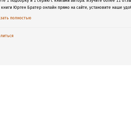
те 1 подборку и 1 серию с книгами автора.
Изучите более 11 отзы
 книги Юрген Братер онлайн прямо на сайте, установите наше удо
таваться с любимыми произведениями даже без подключения к инт
зать полностью
литься