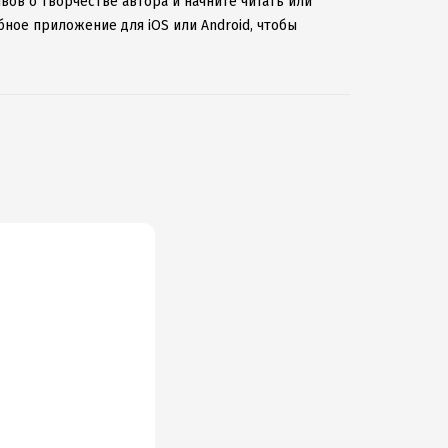
вов о творчестве автора и начните читать или
бное приложение для iOS или Android, чтобы
ернету.