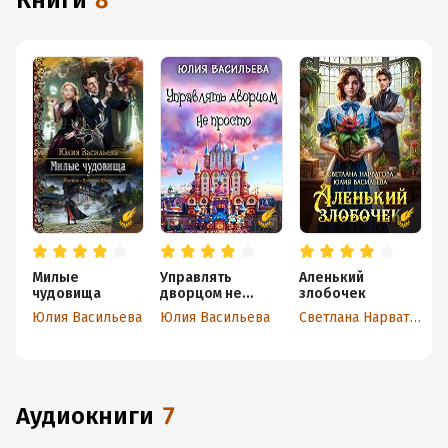
книги
8
Милые
Управлять
Аленький
А
чудовища
дворцом не
злобочек
л
просто
Юлия Васильева
Юлия Васильева
Светлана Нарватова
Ю
аудиокниги
7