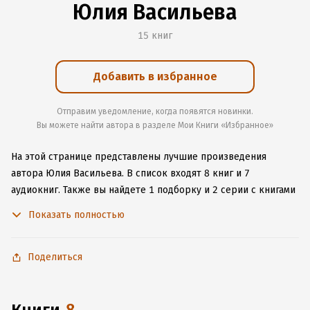
Юлия Васильева
15 книг
Добавить в избранное
Отправим уведомление, когда появятся новинки.
Вы можете найти автора в разделе Мои Книги «Избранное»
На этой странице представлены лучшие произведения
автора Юлия Васильева.
В список входят 8 книг и 7
аудиокниг.
Также вы найдете 1 подборку и 2 серии с книгами
автора.
Изучите более 142 отзыва о творчестве автора
Показать полностью
и начните читать или слушать книги Юлия Васильева онлайн
прямо на сайте, установите наше удобное приложение для
iOS или Android, чтобы не расставаться с любимыми
Поделиться
произведениями даже без подключения к интернету.