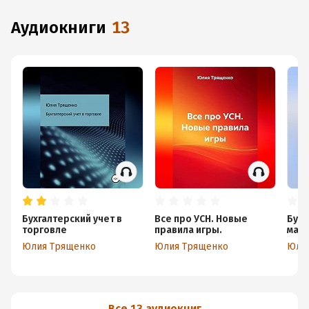
аудиокниги
13
Бухгалтерский учет в
Все про УСН. Новые
Бухг
торговле
правила игры.
мар
Юлия Трященко
Юлия Трященко
Юли
Все 13 аудиокниг