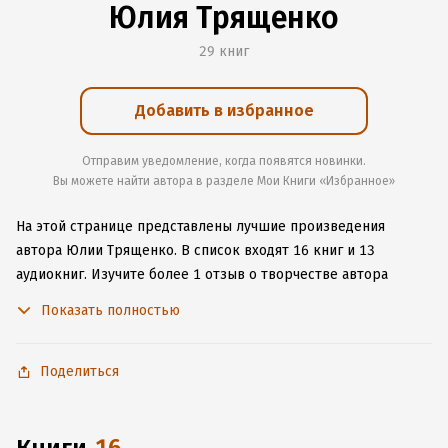
Юлия Трященко
29 книг
Добавить в избранное
Отправим уведомление, когда появятся новинки.
Вы можете найти автора в разделе Мои Книги «Избранное»
На этой странице представлены лучшие произведения
автора Юлии Трященко.
В список входят 16 книг и 13
аудиокниг.
Изучите более 1 отзыв о творчестве автора
и начните читать или слушать книги Юлии Трященко онлайн
Показать полностью
прямо на сайте, установите наше удобное приложение для
iOS или Android, чтобы не расставаться с любимыми
произведениями даже без подключения к интернету.
Поделиться