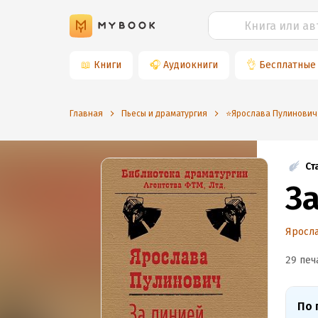
📖
Книги
🎧
Аудиокниги
👌
Бесплатные
Главная
Пьесы и драматургия
⭐️Ярослава Пулинович
Ст
З
Яросл
29 печ
По 