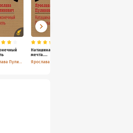
онечный
Наташина
ль
мечта.
Победила я
Ярослава Пулинович
Ярослава Пулинович
(сборник)