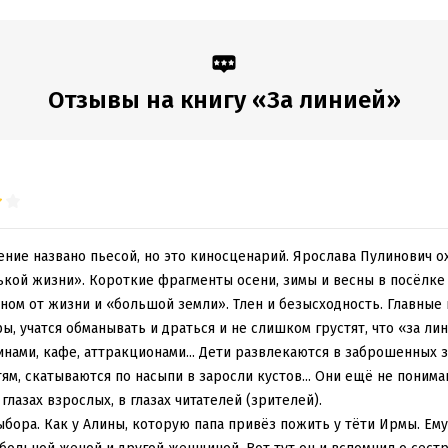
дания:
2015
Отзывы на книгу «За линией»
ение названо пьесой, но это киносценарий. Ярослава Пулинович о
ькой жизни». Короткие фрагменты осени, зимы и весны в посёлке 
ном от жизни и «большой земли». Тлен и безысходность. Главные 
ы, учатся обманывать и драться и не слишком грустят, что «за ли
зинами, кафе, аттракционами... Дети развлекаются в заброшенных з
м, скатываются по насыпи в заросли кустов... Они ещё не понима
глазах взрослых, в глазах читателей (зрителей).
 выбора. Как у Алины, которую папа привёз пожить у тёти Ирмы. Е