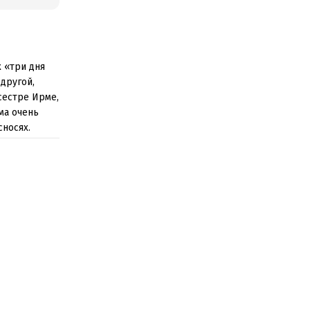
к «три дня
другой,
сестре Ирме,
рма очень
сносях.
 пугающий.
г
ца –