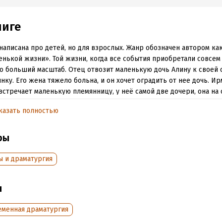
ниге
написана про детей, но для взрослых. Жанр обозначен автором ка
енькой жизни». Той жизни, когда все события приобретали совсем 
о больший масштаб. Отец отвозит маленькую дочь Алину к своей 
инку. Его жена тяжело больна, и он хочет оградить от нее дочь. И
встречает маленькую племянницу, у неё самой две дочери, она на 
 с Алиной мы попадаем в новый мир, казалось бы, простой, где-то
казать полностью
сте с детьми мы смотрим на этот мир по-другому. Один день вдру
ается очень большим и насыщенным. А ожидание возвращения от
осимым.
ры
пьесы содержит нецензурную брань.
ы и драматургия
обная информация
ы
аписания:
1 января 2008
ISBN (EAN):
9785446724437
еменная драматургия
:
53251
Время на чтение:
1
ч.