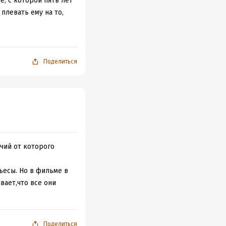
, с которой пять лет
плевать ему на то,
тей. О детях,
Поделиться
чий от которого
ьесы. Но в фильме в
вает,что все они
Поделиться