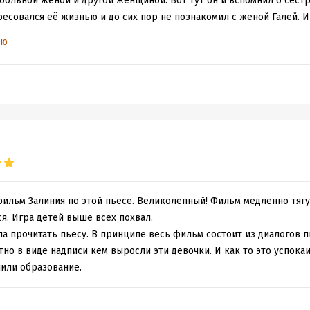
ольной женой и другой женщиной. Вот тут он и вспомнил о сестре
ресовался её жизнью и до сих пор не познакомил с женой Галей. И 
ты, что у сестры двое детей и третий на подходе...
ью
нах, которым приходится тащить на себе груз семейных обязаннос
осёлках, находящихся за линией цивилизации...
фильм Залиния по этой пьесе. Великолепный! Фильм медленно тягу
я. Игра детей выше всех похвал.
 прочитать пьесу. В принципе весь фильм состоит из диалогов п
тно в виде надписи кем выросли эти девочки. И как то это успокаи
чили образование.