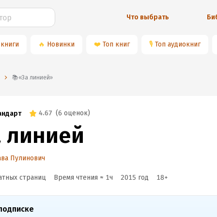
Что выбрать
Би
 книги
🔥
Новинки
❤️
Топ книг
🎙
Топ аудиокниг
📚«За линией»
4.67
(
6 оценок
)
андарт
а линией
ава Пулинович
атных страниц
Время чтения ≈
1
ч
2015
год
18
+
подписке