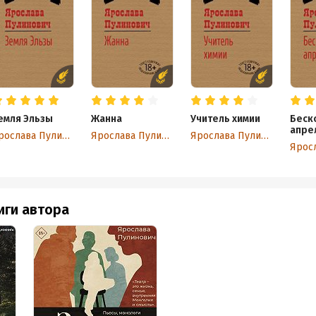
емля Эльзы
Жанна
Учитель химии
Беск
апре
Ярослава Пулинович
Ярослава Пулинович
Ярослава Пулинович
иги автора