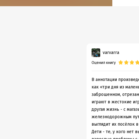
Год из
varvarra
Оценил книгу
В аннотации произвед
как «три дня из мален
заброшенном, отрезан
играют в жестокие игр
другая жизнь - с мага
железнодорожным путя
выглядит их посёлок в 
Дети - те, у кого нет