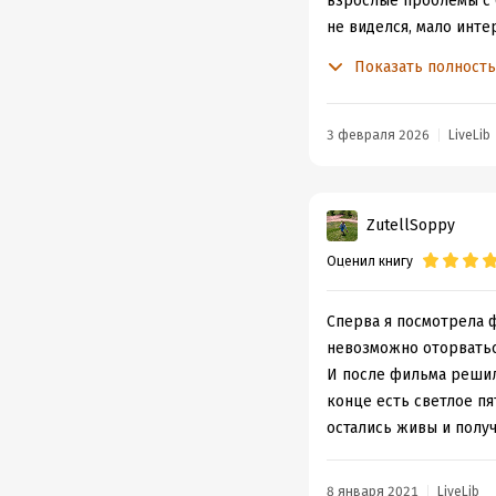
взрослые проблемы с б
не виделся, мало инте
что в посёлке нет рабо
Показать полност
Произведение о женщи
лишённых детства. О п
3 февраля 2026
LiveLib
ZutellSoppy
Оценил книгу
Сперва я посмотрела 
невозможно оторватьс
И после фильма решила
конце есть светлое пя
остались живы и полу
8 января 2021
LiveLib