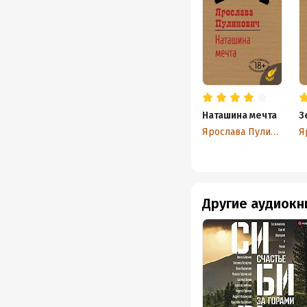
Наташина мечта
З
Ярослава Пулинович
Другие аудиокн