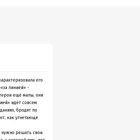
характеризовала его
«за линией» -
герои ещё малы, они
нией» идёт совсем
даниях, бродят по
ют, как угнетающе
му нужно решать свои