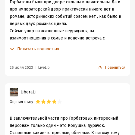
Горбатовы были при дворе сильны и влиятельны. Да и
про императорский двор практически ничего нет в
романе, исторических событий совсем нет , как было в
первых двух романах цикла.
Сейчас упор на жизненные неурядицы, на
взаимоотношения в семье и конечно встреча с
прошлым и теми тайнами, что сопровождали семью
Показать полностью
ранее.
Конечно будет любовная линия, причем не одна. Но
самые интересный персонаж и приключения с ним
25 июля 2023
LiveLib
Поделиться
будет представлять Кокушка, один из Горбатовых
.Обделенный умом, но какой колоритный персонаж.
Следить за ним, за тем, как будут некоторые
LiberaLi
персонажи пользоваться его положением, его
Оценил книгу
недалеким умом конечно и тяжело и в то же время так
порой смешно и трогательно. Он придал роману какую
то живость. Читать про благородные любовные чувства
В заключительной части про Горбатовых интересный
всегда любопытно, но порой набивает оскомину
персонаж только один - это Кокушка, дурачок.
слишком правильные отношения - о них много пишут
Остальные какие-то пресные, обычные. К пятому тому