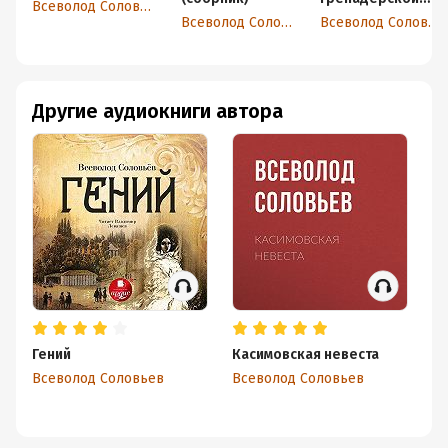
Всеволод Соловьев
роты
Всеволод Соловьев
Всеволод Соловьев
Другие аудиокниги автора
Гений
Касимовская невеста
В
Всеволод Соловьев
Всеволод Соловьев
Вс