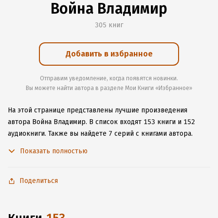
Война Владимир
305 книг
Добавить в избранное
Отправим уведомление, когда появятся новинки.
Вы можете найти автора в разделе Мои Книги «Избранное»
На этой странице представлены лучшие произведения
автора Война Владимир.
В список входят 153 книги и 152
аудиокниги.
Также вы найдете 7 серий с книгами автора.
Изучите более 3 отзыва о творчестве автора и начните
Показать полностью
читать или слушать книги Война Владимир онлайн прямо
на сайте, установите наше удобное приложение для iOS или
Android, чтобы не расставаться с любимыми произведениями
Поделиться
даже без подключения к интернету.