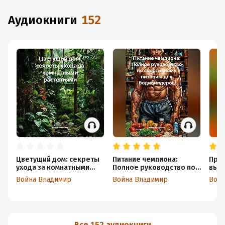
аудиокниги
152
Цветущий дом: секреты
Питание чемпиона:
Про
ухода за комнатными
Полное руководство по
выр
растениями
спортивному питанию
от с
Война Владимир
Война Владимир
Войн
для бодибилдеров
Все 152 аудиокниги