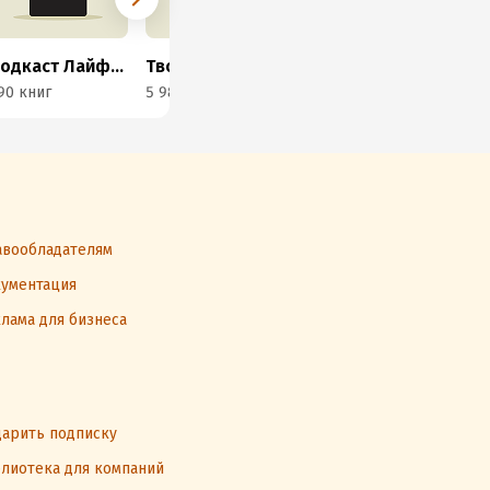
Подкаст Лайфхакера
Творческий MojoMedia
HBR IdeaCast
90 книг
5 985 книг
749 книг
783
вообладателям
ументация
лама для бизнеса
арить подписку
лиотека для компаний