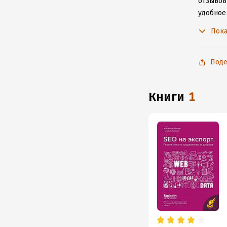
отзывов
удобное
к интерн
Пока
Поде
книги
1