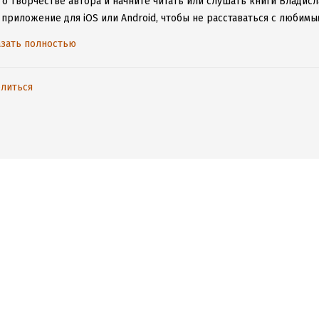
 о творчестве автора и начните читать или слушать книги Владисл
 приложение для iOS или Android, чтобы не расставаться с люби
ету.
зать полностью
литься