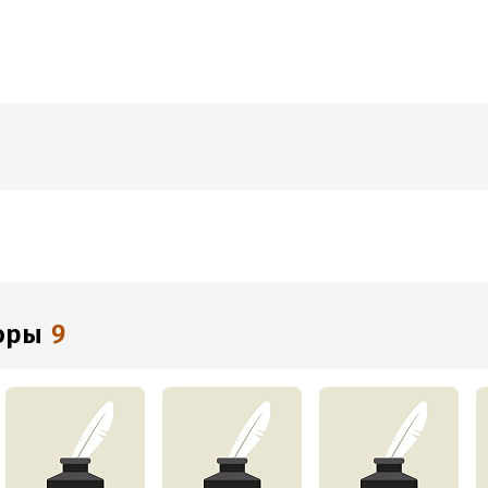
торы
9