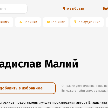
Что выбрать
Би
 книги
🔥
Новинки
❤️
Топ книг
🎙
Топ аудиокниг
адислав Малий
Отправим уведомление, когда по
Добавить в избранное
Вы можете найти автора в разде
 странице представлены лучшие произведения автора Владислава