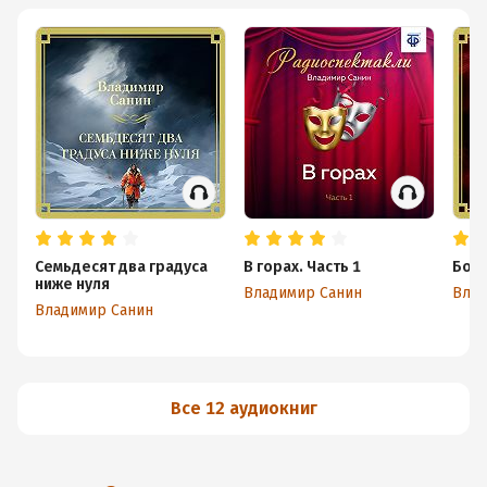
Семьдесят два градуса
В горах. Часть 1
Бол
ниже нуля
Владимир Санин
Влад
Владимир Санин
Все 12 аудиокниг