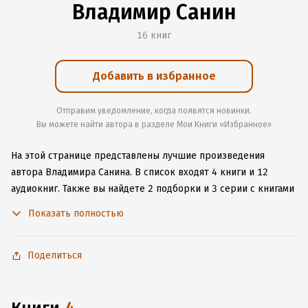
Владимир Санин
16 книг
Добавить в избранное
Отправим уведомление, когда появятся новинки.
Вы можете найти автора в разделе Мои Книги «Избранное»
На этой странице представлены лучшие произведения
автора Владимира Санина.
В список входят 4 книги и 12
аудиокниг.
Также вы найдете 2 подборки и 3 серии с книгами
автора.
Изучите более 37 отзывов о творчестве автора
Показать полностью
и начните читать или слушать книги Владимира Санина
онлайн прямо на сайте, установите наше удобное
приложение для iOS или Android, чтобы не расставаться
Поделиться
с любимыми произведениями даже без подключения
к интернету.