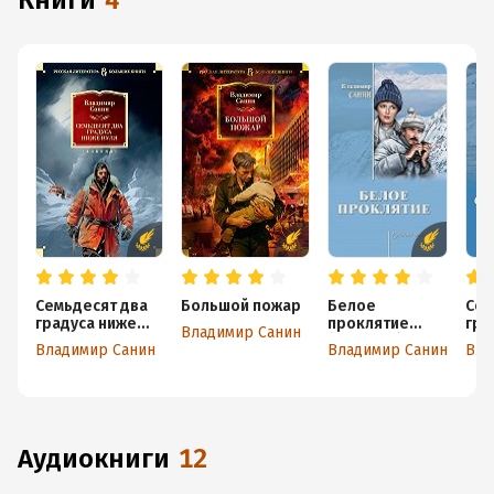
книги
4
Семьдесят два
Большой пожар
Белое
Сем
градуса ниже
проклятие
гра
Владимир Санин
нуля
(сборник)
нул
Владимир Санин
Владимир Санин
Вла
аудиокниги
12