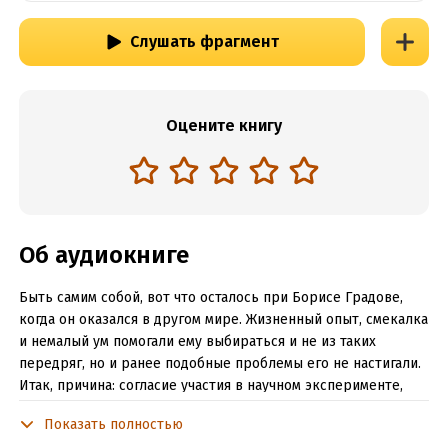
Слушать фрагмент
Оцените книгу
Об аудиокниге
Быть самим собой, вот что осталось при Борисе Градове,
когда он оказался в другом мире. Жизненный опыт, смекалка
и немалый ум помогали ему выбираться и не из таких
передряг, но и ранее подобные проблемы его не настигали.
Итак, причина: согласие участия в научном эксперименте,
проплаченного соседом-олигархом. Последствия
Показать полностью
эксперимента: те самые проблемы. Вот и получилось, что ГГ