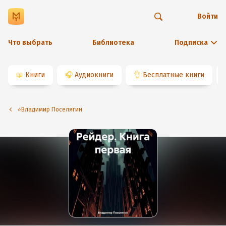
Войти
Что выбрать
Библиотека
Подписка
📖
Книги
🎧
Аудиокниги
👌
Бесплатные книги
⭐️Владимир Поселягин