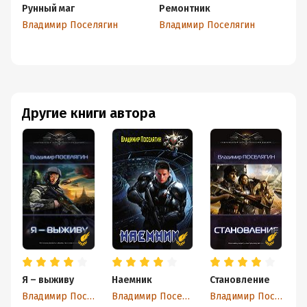
Рунный маг
Ремонтник
Я 
Владимир Поселягин
Владимир Поселягин
Вл
Другие книги автора
Я – выживу
Наемник
Становление
Г
Владимир Поселягин
Владимир Поселягин
Владимир Поселягин