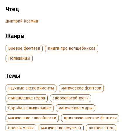
оказался там, где не нужно. Или наоборот? Там, где нужно?
Серия: Странствующий маг.
Чтец
Ранее аудиокнига выпускалась под другим названием
Дмитрий Космин
«Рейдер»
Жанры
Подробная информация
Боевое фэнтези
Книги про волшебников
Дата написания:
19 августа 2024
Попаданцы
Год издания:
2024
Дата поступления:
20 августа 2024
Темы
научные эксперименты
магическое фэнтези
становление героя
сверхспособности
борьба за выживание
магические миры
магические способности
приключенческое фэнтези
боевая магия
магические амулеты
литрес: чтец