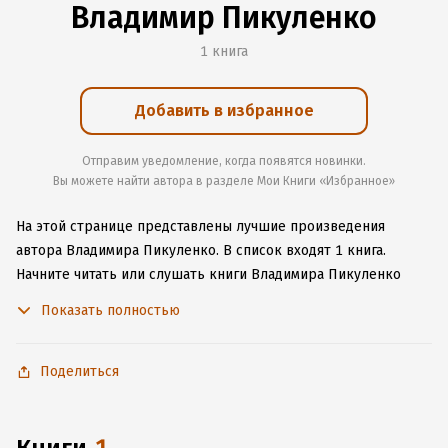
Владимир Пикуленко
1 книга
Добавить в избранное
Отправим уведомление, когда появятся новинки.
Вы можете найти автора в разделе Мои Книги «Избранное»
На этой странице представлены лучшие произведения
автора Владимира Пикуленко.
В список входят 1 книга.
Начните читать или слушать книги Владимира Пикуленко
онлайн прямо на сайте, установите наше удобное
Показать полностью
приложение для iOS или Android, чтобы не расставаться
с любимыми произведениями даже без подключения
к интернету.
Поделиться