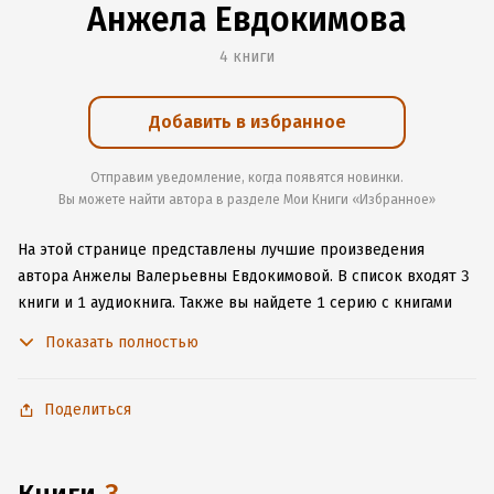
Анжела Евдокимова
4 книги
Добавить в избранное
Отправим уведомление, когда появятся новинки.
Вы можете найти автора в разделе Мои Книги «Избранное»
На этой странице представлены лучшие произведения
автора Анжелы Валерьевны Евдокимовой.
В список входят 3
книги и 1 аудиокнига.
Также вы найдете 1 серию с книгами
автора.
Начните читать или слушать книги Анжелы
Показать полностью
Валерьевны Евдокимовой онлайн прямо на сайте, установите
наше удобное приложение для iOS или Android, чтобы
не расставаться с любимыми произведениями даже без
Поделиться
подключения к интернету.