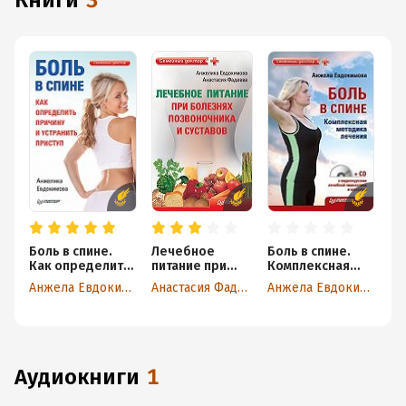
книги
3
Боль в спине.
Лечебное
Боль в спине.
Как определить
питание при
Комплексная
причину и
болезнях
методика
Анжела Евдокимова
Анастасия Фадеева
Анжела Евдокимова
устранить
позвоночника и
лечения
приступ
суставов
аудиокниги
1