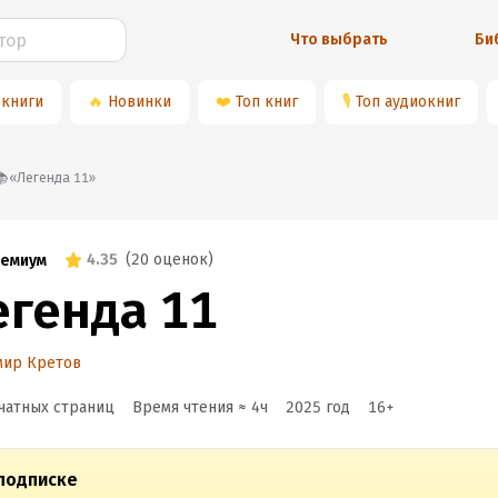
Что выбрать
Би
 книги
🔥
Новинки
❤️
Топ книг
🎙
Топ аудиокниг
📚«Легенда 11»
4.35
(
20 оценок
)
емиум
егенда 11
мир Кретов
чатных страниц
Время чтения ≈
4
ч
2025
год
16
+
подписке