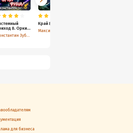
истемный
Край 8
Шизанутый 3
Кра
риход 8. Орки.
Максим Зарецкий
Сергей Карелин
Мак
инал
Константин Зубов
вообладателям
ументация
лама для бизнеса