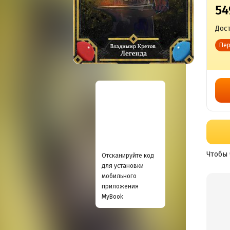
54
Дост
Пер
Чтобы 
Отсканируйте код
для установки
мобильного
приложения
MyBook