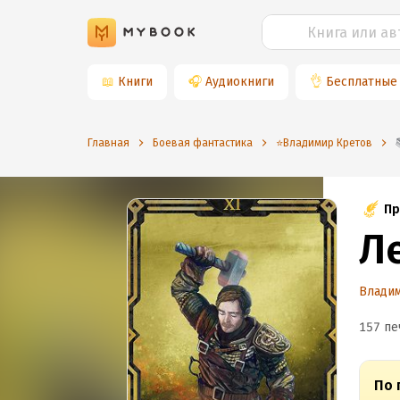
📖
Книги
🎧
Аудиокниги
👌
Бесплатные
Главная
Боевая фантастика
⭐️Владимир Кретов
Пр
Л
Влади
157 пе
По 