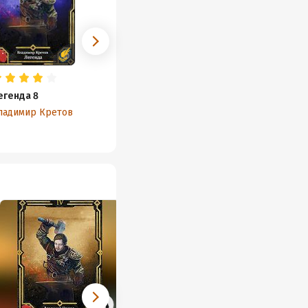
егенда 8
ладимир Кретов