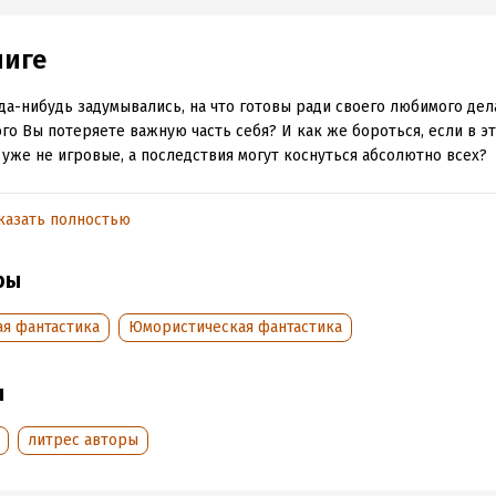
ниге
да-нибудь задумывались, на что готовы ради своего любимого дела
го Вы потеряете важную часть себя? И как же бороться, если в эт
 уже не игровые, а последствия могут коснуться абсолютно всех?
казать полностью
обная информация
аписания:
30 декабря 2024
Время на чтение:
4
ч.
ры
:
283094
дания:
2025
ая фантастика
Юмористическая фантастика
оступления:
7 января 2025
ы
литрес авторы