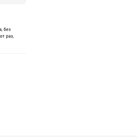
, без
от раз,