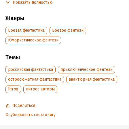
Показать полностью
Подробная информация
Жанры
Дата написания:
20 июня 2021
Боевая фантастика
Боевое фэнтези
Объем:
301791
Год издания:
2025
Юмористическое фэнтези
Дата поступления:
7 декабря 2024
Время на чтение:
5
ч.
Темы
российская фантастика
приключенческое фэнтези
остросюжетная фантастика
авантюрная фантастика
litrpg
литрес авторы
Поделиться
Опубликовать свою книгу