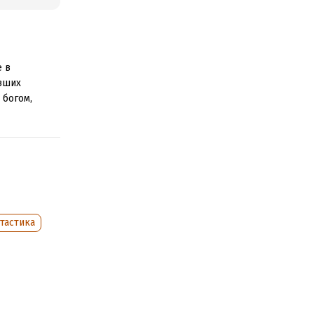
е в
ивших
 богом,
тастика