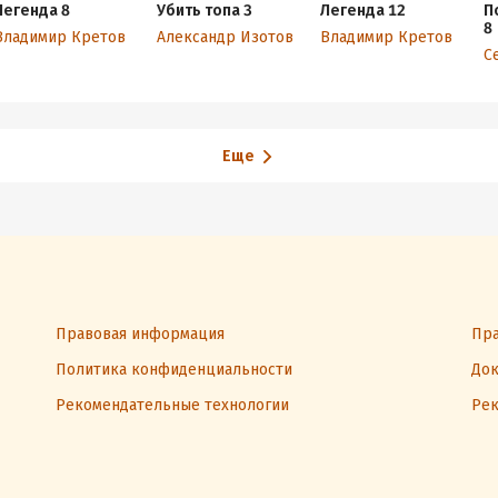
Легенда 8
Убить топа 3
Легенда 12
П
8
Владимир Кретов
Александр Изотов
Владимир Кретов
С
Еще
Правовая информация
Пра
Политика конфиденциальности
Док
Рекомендательные технологии
Рек