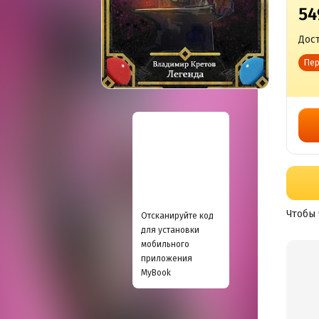
54
Дост
Пер
Чтобы 
Отсканируйте код
для установки
мобильного
приложения
MyBook