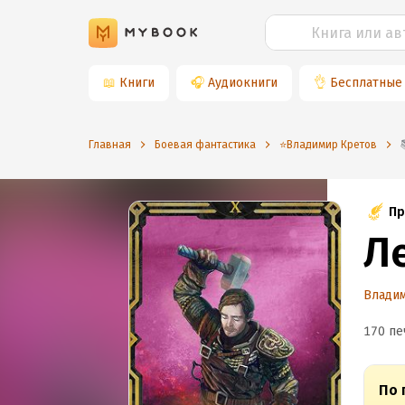
📖
Книги
🎧
Аудиокниги
👌
Бесплатные
Главная
Боевая фантастика
⭐️Владимир Кретов
Пр
Л
Влади
170 пе
По 