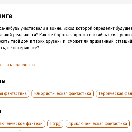
ниге
да-нибудь участвовали в войне, исход которой определит будуще
льной реальности? Как же бороться против стихийных сил, реш
жить твой дом и твоих друзей? И, сможет ли призванный, ставший
ть, не потеряв всё?
казать полностью
обная информация
аписания:
20 мая 2023
Время на чтение:
5
ч.
ры
:
307300
дания:
2025
ая фантастика
Юмористическая фантастика
Героическая фан
оступления:
6 декабря 2024
ы
люченческое фэнтези
litrpg
приключенческая фантастика