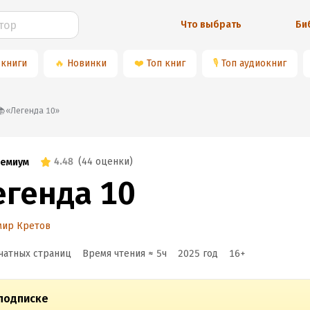
Что выбрать
Би
 книги
🔥
Новинки
❤️
Топ книг
🎙
Топ аудиокниг
📚«Легенда 10»
4.48
(
44 оценки
)
емиум
егенда 10
мир Кретов
чатных страниц
Время чтения ≈
5
ч
2025
год
16
+
подписке