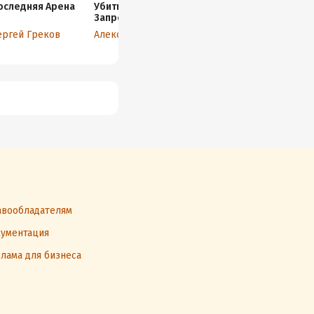
оследняя Арена
Убить топа 6.
Юнисфера-2.
По
Запределье
Игра
7
ергей Греков
Александр Изотов
Андрей Ефремов
Се
вообладателям
ументация
лама для бизнеса