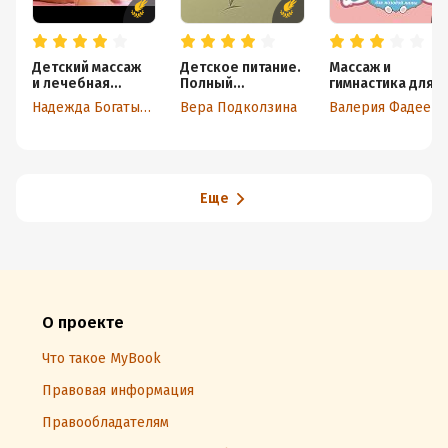
Детский массаж
Детское питание.
Массаж и
и лечебная
Полный
гимнастика для
гимнастика:
справочник
самых маленьких
Надежда Богатырева
Вера Подколзина
Валерия Фадеева
методика
от рождения до
и практика
года
Еще
О проекте
Что такое MyBook
Правовая информация
Правообладателям