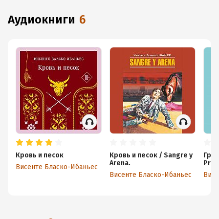
аудиокниги
6
Кровь и песок
Кровь и песок / Sangre y
Грус
Arena.
Prim
Висенте Бласко-Ибаньес
Висенте Бласко-Ибаньес
Висе