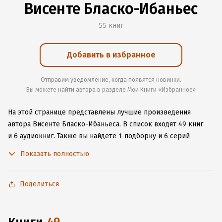
Висенте Бласко-Ибаньес
55 книг
Добавить в избранное
Отправим уведомление, когда появятся новинки.
Вы можете найти автора в разделе Мои Книги «Избранное»
На этой странице представлены лучшие произведения
автора Висенте Бласко-Ибаньеса.
В список входят 49 книг
и 6 аудиокниг.
Также вы найдете 1 подборку и 6 серий
с книгами автора.
Изучите более 52 отзыва о творчестве
Показать полностью
автора и начните читать или слушать книги Висенте Бласко-
Ибаньеса онлайн прямо на сайте, установите наше удобное
приложение для iOS или Android, чтобы не расставаться
Поделиться
с любимыми произведениями даже без подключения
к интернету.