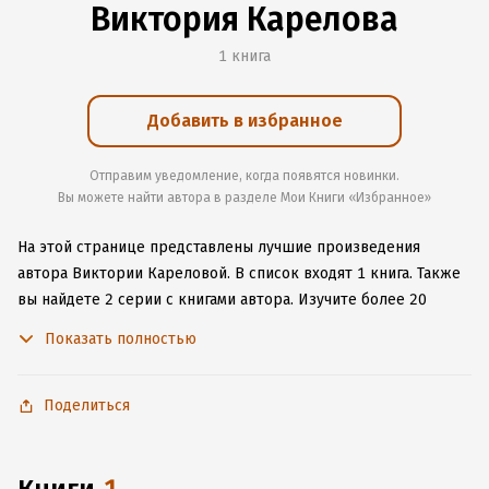
Виктория Карелова
1 книга
Добавить в избранное
Отправим уведомление, когда появятся новинки.
Вы можете найти автора в разделе Мои Книги «Избранное»
На этой странице представлены лучшие произведения
автора Виктории Кареловой.
В список входят 1 книга.
Также
вы найдете 2 серии с книгами автора.
Изучите более 20
отзывов о творчестве автора и начните читать или слушать
Показать полностью
книги Виктории Кареловой онлайн прямо на сайте,
установите наше удобное приложение для iOS или Android,
чтобы не расставаться с любимыми произведениями даже
Поделиться
без подключения к интернету.