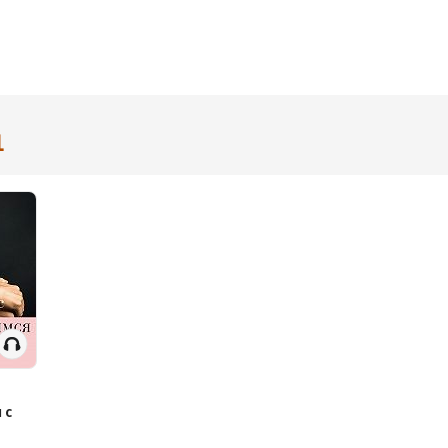
1
 с
е