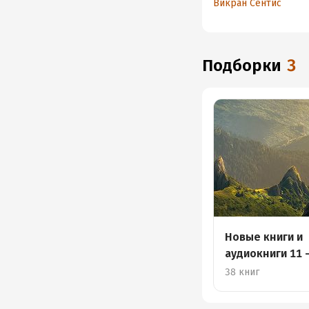
Викран Сентис
отношения без оби
Подборки
3
Новые книги и
аудиокниги 11 
38 книг