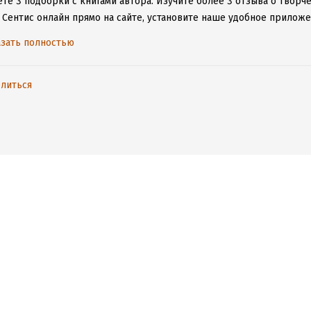
ете 3 подборки с книгами автора.
Изучите более 3 отзыва о творче
 Сентис онлайн прямо на сайте, установите наше удобное приложен
ыми произведениями даже без подключения к интернету.
зать полностью
литься