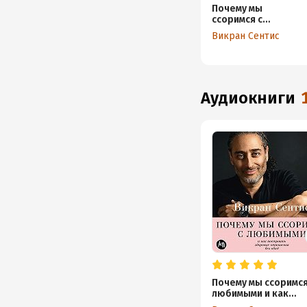
Почему мы
ссоримся с
любимыми и как
Викран Сентис
построить
здоровые
отношения без
обид
аудиокниги
Почему мы ссоримся
любимыми и как
построить здоровы