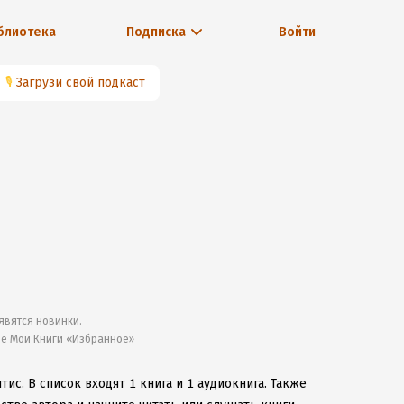
блиотека
Подписка
Войти
🎙
Загрузи свой подкаст
явятся новинки.
ле Мои Книги «Избранное»
нтис.
В список входят 1 книга и 1 аудиокнига.
Также