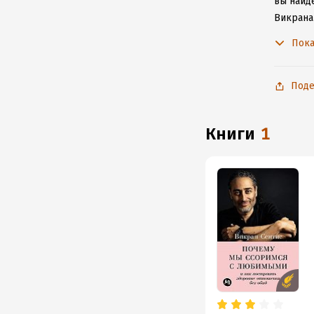
вы найд
Викрана
с любим
Пока
Поде
книги
1