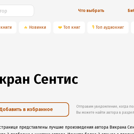
Что выбрать
Би
 книги
🔥
Новинки
❤️
Топ книг
🎙
Топ аудиокниг
кран Сентис
Отправим уведомление, когда по
Добавить в избранное
Вы можете найти автора в разде
 странице представлены лучшие произведения автора Викрана Се