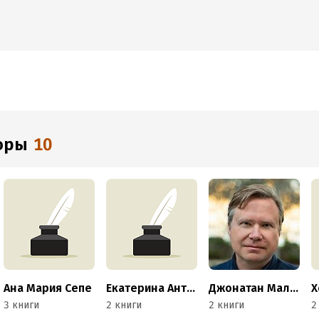
торы
10
Ана Мария Сепе
Екатерина Антюфьева
Джонатан Малесик
3 книги
2 книги
2 книги
2