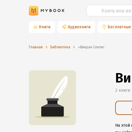
📖
Книги
🎧
Аудиокниги
👌
Бесплатные
Главная
Библиотека
⭐️Викран Сентис
Ви
2 книги
На этой