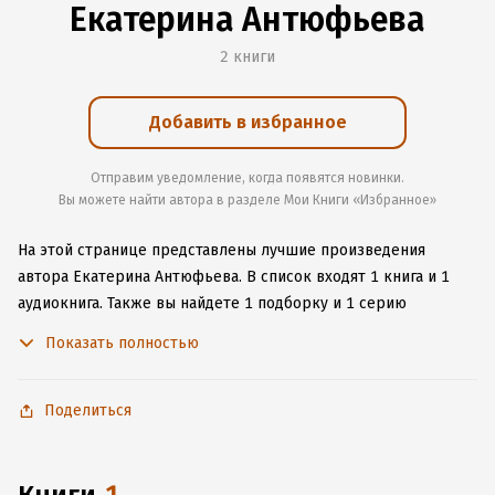
Екатерина Антюфьева
2 книги
Добавить в избранное
Отправим уведомление, когда появятся новинки.
Вы можете найти автора в разделе Мои Книги «Избранное»
На этой странице представлены лучшие произведения
автора Екатерина Антюфьева.
В список входят 1 книга и 1
аудиокнига.
Также вы найдете 1 подборку и 1 серию
с книгами автора.
Изучите более 2 отзыва о творчестве
Показать полностью
автора и начните читать или слушать книги Екатерина
Антюфьева онлайн прямо на сайте, установите наше удобное
приложение для iOS или Android, чтобы не расставаться
Поделиться
с любимыми произведениями даже без подключения
к интернету.