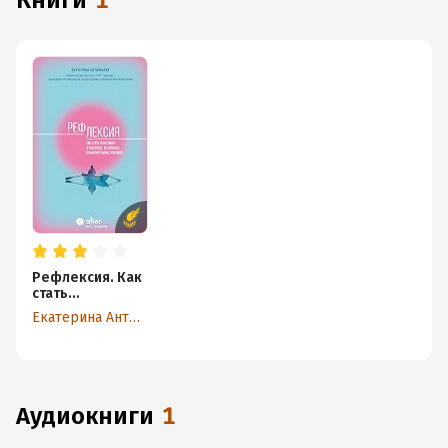
книги
1
Рефлексия. Как
стать
счастливее и
Екатерина Антюфьева
увереннее, не
попадая в
мыслительные
ловушки
аудиокниги
1