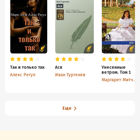
Так и только так
Ася
Унесенные
ветром. Том 1
Алекс Регул
Иван Тургенев
Маргарет Митчелл
Еще