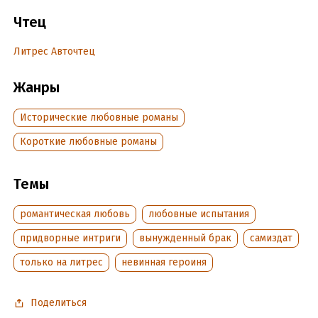
Чтец
Подробная информация
Литрес Авточтец
Дата написания:
27 июля 2023
Год издания:
2023
Жанры
Дата поступления:
9 сентября 2023
Исторические любовные романы
Короткие любовные романы
Темы
романтическая любовь
любовные испытания
придворные интриги
вынужденный брак
самиздат
только на литрес
невинная героиня
Поделиться