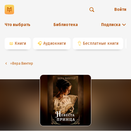
Войти
Что выбрать
Библиотека
Подписка
📖
Книги
🎧
Аудиокниги
👌
Бесплатные книги
⭐️Вера Винтер