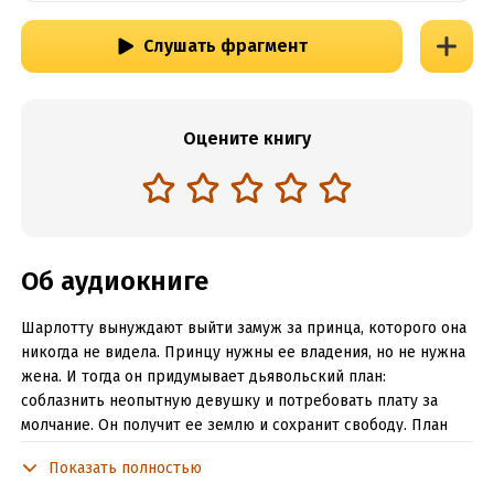
Слушать фрагмент
Оцените книгу
Об аудиокниге
Шарлотту вынуждают выйти замуж за принца, которого она
никогда не видела. Принцу нужны ее владения, но не нужна
жена. И тогда он придумывает дьявольский план:
соблазнить неопытную девушку и потребовать плату за
молчание. Он получит ее землю и сохранит свободу. План
удался – он заставил ее полюбить его. Но что теперь ему
Показать полностью
делать со своими чувствами к ней?