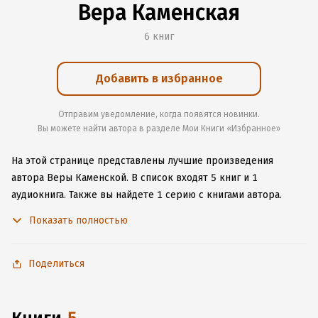
Вера Каменская
6 книг
Добавить в избранное
Отправим уведомление, когда появятся новинки.
Вы можете найти автора в разделе Мои Книги «Избранное»
На этой странице представлены лучшие произведения
автора Веры Каменской.
В список входят 5 книг и 1
аудиокнига.
Также вы найдете 1 серию с книгами автора.
Изучите более 1 отзыв о творчестве автора и начните читать
Показать полностью
или слушать книги Веры Каменской онлайн прямо на сайте,
установите наше удобное приложение для iOS или Android,
чтобы не расставаться с любимыми произведениями даже
Поделиться
без подключения к интернету.