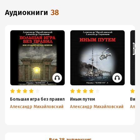
аудиокниги
38
Большая игра без правил
Иным путем
Вих
Александр Михайловский
Александр Михайловский
Алек
Все 38 аудиокниг