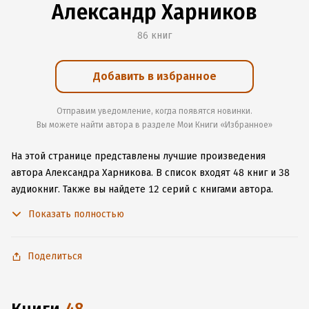
Александр Харников
86 книг
Добавить в избранное
Отправим уведомление, когда появятся новинки.
Вы можете найти автора в разделе Мои Книги «Избранное»
На этой странице представлены лучшие произведения
автора Александра Харникова.
В список входят 48 книг и 38
аудиокниг.
Также вы найдете 12 серий с книгами автора.
Изучите более 104 отзыва о творчестве автора и начните
Показать полностью
читать или слушать книги Александра Харникова онлайн
прямо на сайте, установите наше удобное приложение для
iOS или Android, чтобы не расставаться с любимыми
Поделиться
произведениями даже без подключения к интернету.