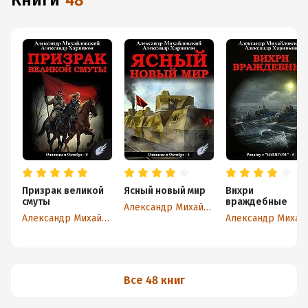
книги
48
Призрак великой
Ясный новый мир
Вихри
смуты
враждебные
Александр Михайловский
Александр Михайловский
Александ
Все 48 книг