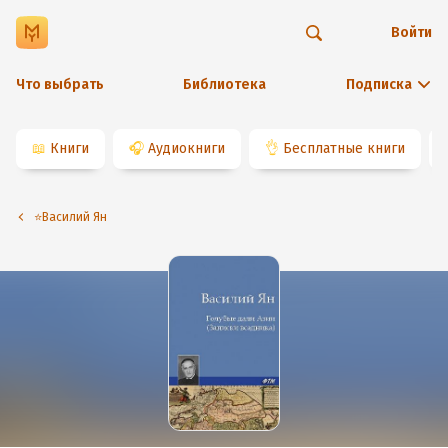
Войти
Что выбрать
Библиотека
Подписка
📖
Книги
🎧
Аудиокниги
👌
Бесплатные книги
⭐️Василий Ян