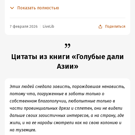
очаровывает читателя.
Показать полностью
Многие приключения этих лет позже легли в основу
рассказов, а встреченные в пути люди стали
прообразами персонажей романа о Чингиз-хане.
7 февраля 2026
LiveLib
Поделиться
Собственно, и сама идея написать о великом
завоевателе родилась во время одной из экспедиций
— в дороге, среди бескрайних пространств и древних
легенд.
Цитаты из книги «Голубые дали
Жаль, что значительная часть записей погибла в
Азии»
пожарах войн и революций. Но и то, что сохранилось,
рисует перед читателем по-настоящему волшебные
картины — особенно если он наделён воображением и
Этих людей снедала зависть, порождавшая ненависть,
готов к медленному, созерцательному чтению. После
потому что, погруженные в заботы только о
книги остаётся смутная тоска по чему-то сказочному и
собственном благополучии, любопытные только в
несбывшемуся. Где-то вдали бредут караваны, скачут
части провинциальных дрязг и сплетен, они не видели
джигиты на резвых конях, а над всем этим словно по-
дальше своих эгоистичных интересов, а на страну, где
прежнему реют духи великих завоевателей — Чингиз-
жили, и на ее народы смотрели как на свою колонию и
хана и Александра Македонского.
на туземцев.