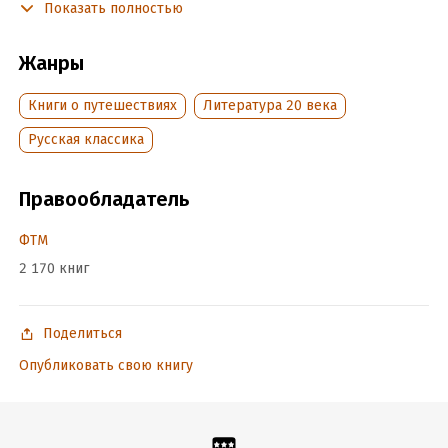
сотрудников, и советовал этим случаем воспользоваться:
Показать полностью
ехать в Азию, указывая, что „будущее России в Азии“.
Жанры
Я решил принять совет брата…»
Книги о путешествиях
Литература 20 века
Подробная информация
Русская классика
Объем:
157213
Год издания:
2013
Правообладатель
ISBN (EAN):
9785446705429
Время на чтение:
3
ч.
ФТМ
2 170 книг
Поделиться
Опубликовать свою книгу