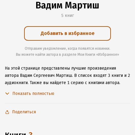
Вадим Мартиш
5 книг
Добавить в избранное
Отправим уведомление, когда появятся новинки.
Вы можете найти автора в разделе Мои Книги «Избранное»
На этой странице представлены лучшие произведения
автора Вадим Сергеевич Мартиш.
В список входят 3 книги и 2
аудиокниги.
Также вы найдете 1 серию с книгами автора.
Изучите более 3 отзыва о творчестве автора и начните
Показать полностью
читать или слушать книги Вадим Сергеевич Мартиш онлайн
прямо на сайте, установите наше удобное приложение для
iOS или Android, чтобы не расставаться с любимыми
Поделиться
произведениями даже без подключения к интернету.