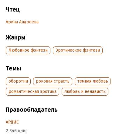
истинную, жениться и произвести на свет как можно
Чтец
больше наследников трона Волчьей крови. Но вместо
избранной я встретил её – жалкую человечку!
Арина Андреева
Внимание! Содержит нецензурную брань.
Жанры
Подробная информация
Любовное фэнтези
Эротическое фэнтези
Дата написания:
25 апреля 2022
Год издания:
2022
Темы
Дата поступления:
27 октября 2022
оборотни
роковая страсть
темная любовь
романтическая эротика
любовь и ненависть
Правообладатель
АРДИС
2 346 книг