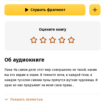
Слушать фрагмент
Оцените книгу
Об аудиокниге
Лана: На самом деле этот мир совершенно не такой, каким
мы его видим и знаем. В темноте ночи, в каждой тени, в
каждом тусклом сиянии луны прячутся жуткие чудовища. И
одно из них предъявит на меня свои права…
Вахид: Я – император, единственный сын покойного
императора династии Ибрагимовых, Азима – предводителя
Показать полностью
клана Чёрных волков. По всем правилам я должен найти