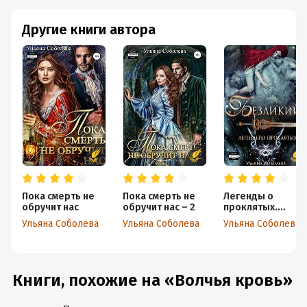
Другие книги автора
Пока смерть не
Пока смерть не
Легенды о
обручит нас
обручит нас – 2
проклятых.
Безликий
Ульяна Соболева
Ульяна Соболева
Ульяна Соболева
Книги, похожие на «Волчья кровь»