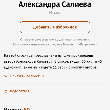
Александра Салиева
95 книг
Добавить в избранное
Отправим уведомление, когда появятся новинки.
Вы можете найти автора в разделе Мои Книги «Избранное»
На этой странице представлены лучшие произведения
автора Александры Салиевой.
В список входят 50 книг и 45
аудиокниг.
Также вы найдете 11 серий с книгами автора.
Изучите более 879 отзывов о творчестве автора и начните
Показать полностью
читать или слушать книги Александры Салиевой онлайн
прямо на сайте, установите наше удобное приложение для
iOS или Android, чтобы не расставаться с любимыми
Поделиться
произведениями даже без подключения к интернету.