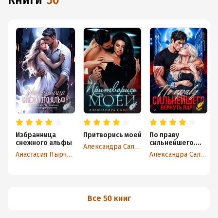
книги
50
Избранница
Притворись моей
По праву
снежного альфы
сильнейшего.
Александра Салиева
Вернуть пару
Анастасия Пырченкова
Александра Салиева
Все 50 книг