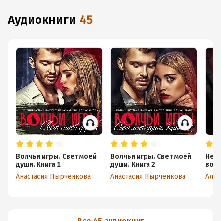
аудиокниги
45
Волчьи игры. Свет моей
Волчьи игры. Свет моей
Неже
души. Книга 1
души. Книга 2
вол
Анастасия Пырченкова
Анастасия Пырченкова
Алек
Все 45 аудиокниг