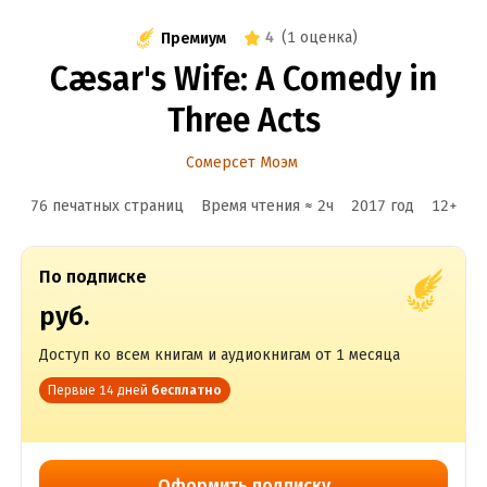
4
(
1 оценка
)
Премиум
Cæsar's Wife: A Comedy in
Three Acts
Сомерсет Моэм
76 печатных страниц
Время чтения ≈
2
ч
2017
год
12
+
По подписке
руб.
Доступ ко всем книгам и аудиокнигам от 1 месяца
Первые 14 дней
бесплатно
Оформить подписку