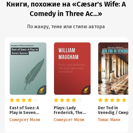
Книги, похожие на «Cæsar's Wife: A
Comedy in Three Ac...»
По жанру, теме или стилю автора
East of Suez: A
Plays: Lady
Der Tod in
Play in Seven
Frederick, The
Venedig / Смерт
Scenes
Explorer, A Man of
в Венеции. Книга
Сомерсет Моэм
Сомерсет Моэм
Томас Манн
Honour
для чтения на
немецком языке