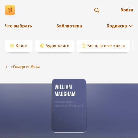
Войти
Что выбрать
Библиотека
Подписка
📖
Книги
🎧
Аудиокниги
👌
Бесплатные книги
⭐️Сомерсет Моэм