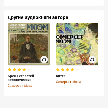
Другие аудиокниги автора
Бремя страстей
Китти
Лу
человеческих
Сомерсет Моэм
Со
Сомерсет Моэм