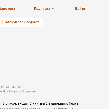
блиотека
Подписка
Войти
🎙
Загрузи свой подкаст
явятся новинки.
ле Мои Книги «Избранное»
з.
В список входят 2 книги и 2 аудиокниги.
Также