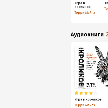
Игра в
Т
кроликов
Т
Терри Майлз
аудиокниги
Игра в кроликов
Терри Майлз