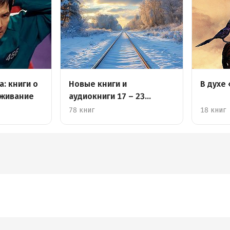
а: книги о
Новые книги и
В духе
ыживание
аудиокниги 17 – 23
февраля
78 книг
18 книг