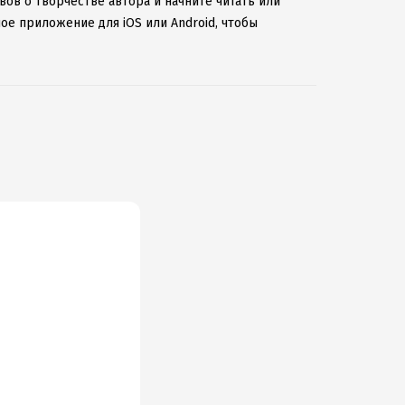
вов о творчестве автора и начните читать или
ое приложение для iOS или Android, чтобы
ернету.