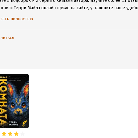
те 5 подборок и 2 серии с книгами автора.
Изучите более 11 отзы
 книги Терри Майлз онлайн прямо на сайте, установите наше удобн
таваться с любимыми произведениями даже без подключения к инт
зать полностью
литься