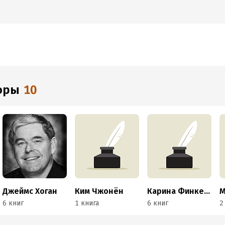
торы
10
Джеймс Хоган
Ким Чжонён
Карина Финкель
М
6 книг
1 книга
6 книг
2