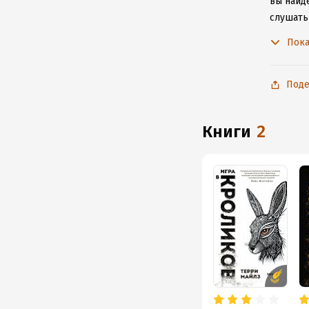
вы найде
слушать
не расс
Пока
Поде
книги
2