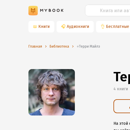
📖
Книги
🎧
Аудиокниги
👌
Бесплатные
Главная
Библиотека
⭐️Терри Майлз
Те
4 книги
На этой