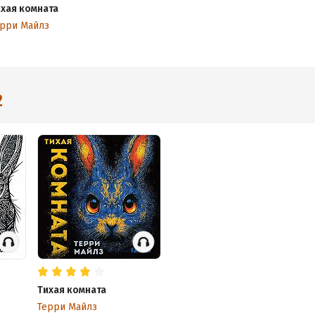
ихая комната
ерри Майлз
2
Тихая комната
Терри Майлз