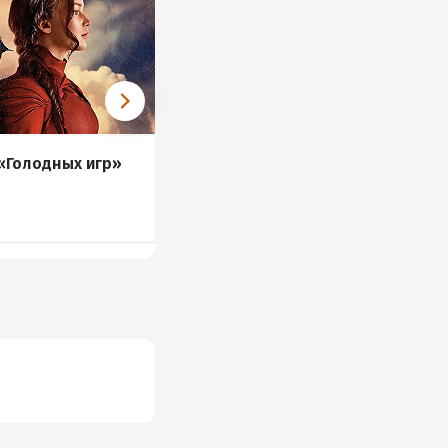
 «Голодных игр»
Новые книги и
аудиокниги 12 – 18 июня
44 книги