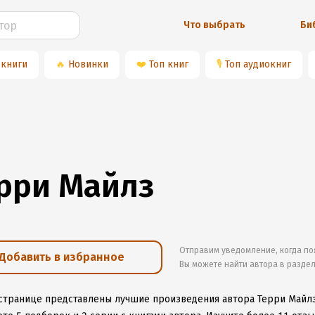
Что выбрать
Би
 книги
🔥
Новинки
❤️
Топ книг
🎙
Топ аудиокниг
рри Майлз
Отправим уведомление, когда по
Добавить в избранное
Вы можете найти автора в разде
 странице представлены лучшие произведения автора Терри Майл