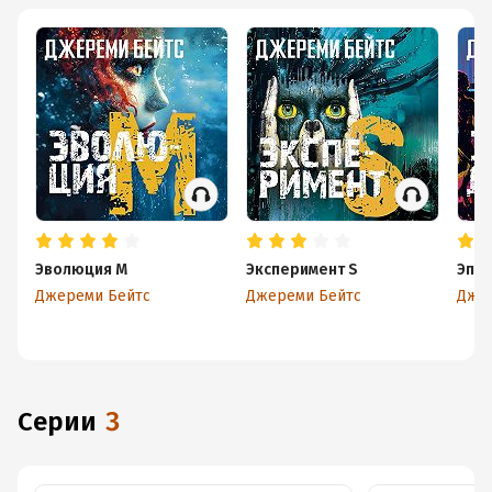
Эволюция M
Эксперимент S
Эпид
Джереми Бейтс
Джереми Бейтс
Дже
Серии
3