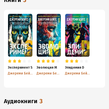
книги
3
Эксперимент S
Эволюция M
Эпидемия D
Джереми Бейтс
Джереми Бейтс
Джереми Бейтс
аудиокниги
3