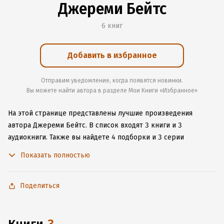
Джереми Бейтс
6 книг
Добавить в избранное
Отправим уведомление, когда появятся новинки.
Вы можете найти автора в разделе Мои Книги «Избранное»
На этой странице представлены лучшие произведения
автора Джереми Бейтс.
В список входят 3 книги и 3
аудиокниги.
Также вы найдете 4 подборки и 3 серии
с книгами автора.
Изучите более 22 отзыва о творчестве
Показать полностью
автора и начните читать или слушать книги Джереми Бейтс
онлайн прямо на сайте, установите наше удобное
приложение для iOS или Android, чтобы не расставаться
Поделиться
с любимыми произведениями даже без подключения
к интернету.