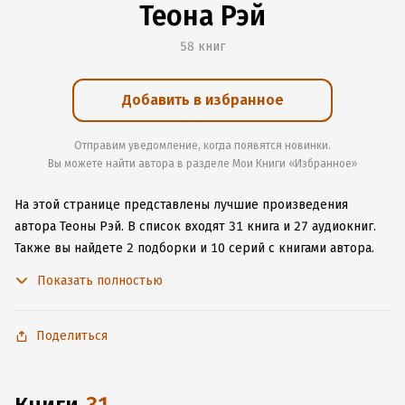
Теона Рэй
58 книг
Добавить в избранное
Отправим уведомление, когда появятся новинки.
Вы можете найти автора в разделе Мои Книги «Избранное»
На этой странице представлены лучшие произведения
автора Теоны Рэй.
В список входят 31 книга и 27 аудиокниг.
Также вы найдете 2 подборки и 10 серий с книгами автора.
Изучите более 445 отзывов о творчестве автора и начните
Показать полностью
читать или слушать книги Теоны Рэй онлайн прямо на сайте,
установите наше удобное приложение для iOS или Android,
чтобы не расставаться с любимыми произведениями даже
Поделиться
без подключения к интернету.