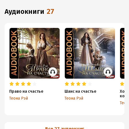
аудиокниги
27
Право на счастье
Шанс на счастье
Хоз
коро
Теона Рэй
Теона Рэй
Теон
Все 27 аудиокниг