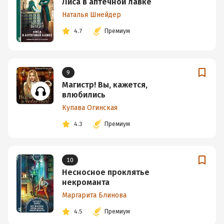
Лиса в аптечной лавке
Наталья Шнейдер
4.7
Премиум
9
Магистр! Вы, кажется,
влюбились
Купава Огинская
4.3
Премиум
10
Несносное проклятье
некроманта
Маргарита Блинова
4.5
Премиум