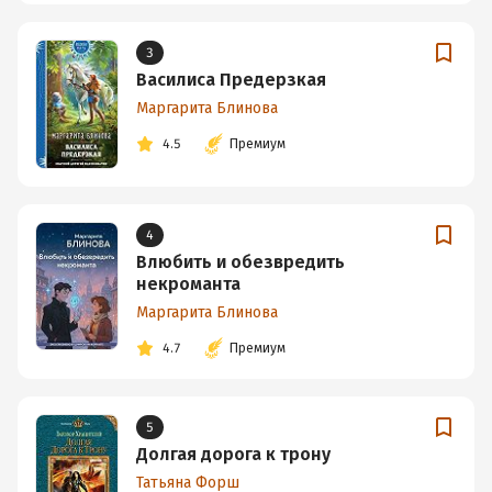
3
Василиса Предерзкая
Маргарита Блинова
4.5
Премиум
4
Влюбить и обезвредить
некроманта
Маргарита Блинова
4.7
Премиум
5
Долгая дорога к трону
Татьяна Форш