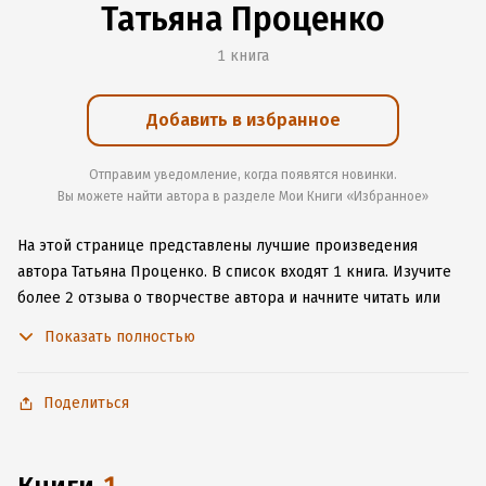
Татьяна Проценко
1 книга
Добавить в избранное
Отправим уведомление, когда появятся новинки.
Вы можете найти автора в разделе Мои Книги «Избранное»
На этой странице представлены лучшие произведения
автора Татьяна Проценко.
В список входят 1 книга.
Изучите
более 2 отзыва о творчестве автора и начните читать или
слушать книги Татьяна Проценко онлайн прямо на сайте,
Показать полностью
установите наше удобное приложение для iOS или Android,
чтобы не расставаться с любимыми произведениями даже
без подключения к интернету.
Поделиться