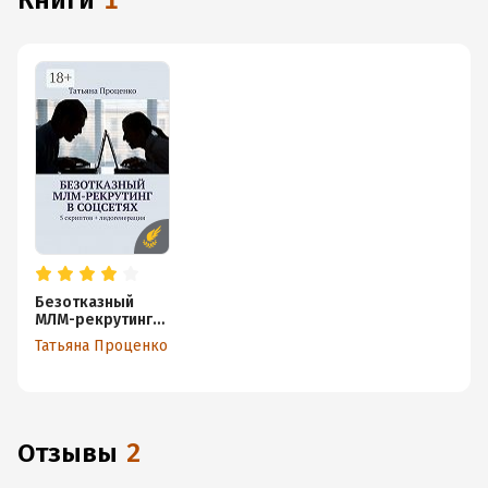
книги
1
Безотказный
МЛМ-рекрутинг
в соцсетях. 5
Татьяна Проценко
скриптов +
лидогенерация
Отзывы
2