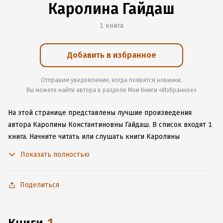
Каролина Гайдаш
1 книга
Добавить в избранное
Отправим уведомление, когда появятся новинки.
Вы можете найти автора в разделе Мои Книги «Избранное»
На этой странице представлены лучшие произведения
автора Каролины Константиновны Гайдаш.
В список входят 1
книга.
Начните читать или слушать книги Каролины
Константиновны Гайдаш онлайн прямо на сайте, установите
Показать полностью
наше удобное приложение для iOS или Android, чтобы
не расставаться с любимыми произведениями даже без
подключения к интернету.
Поделиться