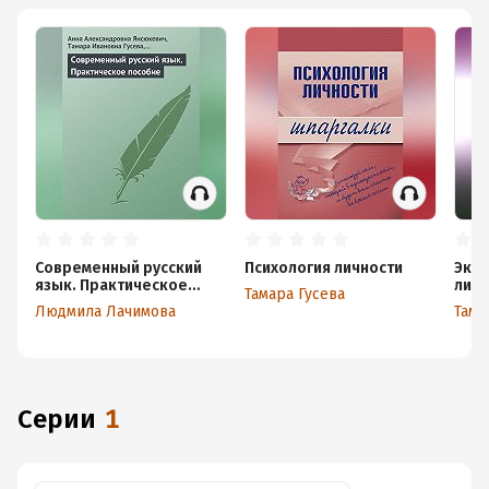
Современный русский
Психология личности
Экза
язык. Практическое
личн
Тамара Гусева
пособие
Людмила Лачимова
Тама
Серии
1