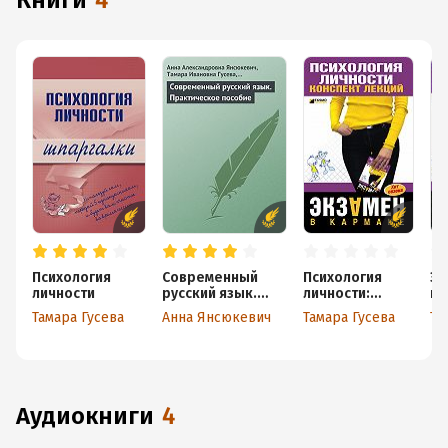
книги
4
Психология
Современный
Психология
Эк
личности
русский язык.
личности:
пс
Практическое
конспект
ли
Тамара Гусева
Анна Янсюкевич
Тамара Гусева
Та
пособие
лекций
аудиокниги
4