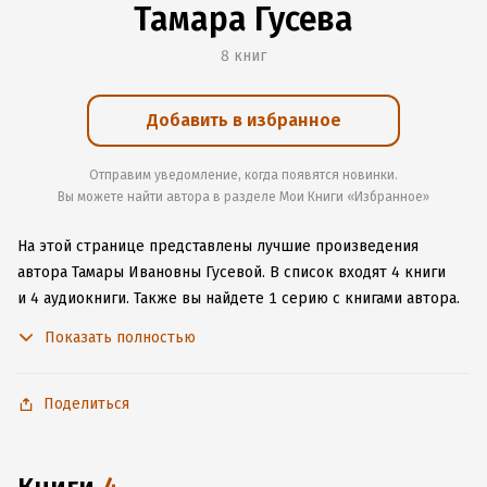
Тамара Гусева
8 книг
Добавить в избранное
Отправим уведомление, когда появятся новинки.
Вы можете найти автора в разделе Мои Книги «Избранное»
На этой странице представлены лучшие произведения
автора Тамары Ивановны Гусевой.
В список входят 4 книги
и 4 аудиокниги.
Также вы найдете 1 серию с книгами автора.
Начните читать или слушать книги Тамары Ивановны Гусевой
Показать полностью
онлайн прямо на сайте, установите наше удобное
приложение для iOS или Android, чтобы не расставаться
с любимыми произведениями даже без подключения
Поделиться
к интернету.