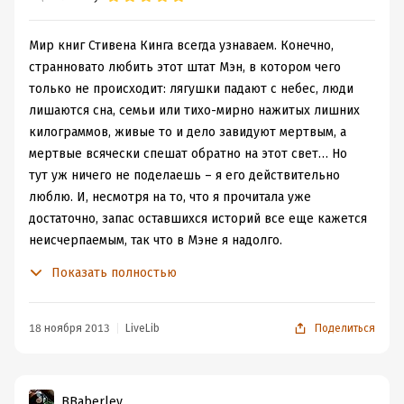
эти книги, да и сам он чувствует нечто тёмное, что и
пугает и одновременно притягивает его.
Тэд Бомонт — добрый и хороший человек, любящий
Мир книг Стивена Кинга всегда узнаваем. Конечно,
муж и отец, но его второе я — псевдоним, созданный
странновато любить этот штат Мэн, в котором чего
им, автор романов про чудовищно жестокого и
только не происходит: лягушки падают с небес, люди
безжалостного Алексиса Машину — почти другой
лишаются сна, семьи или тихо-мирно нажитых лишних
человек, вторая личность, тёмная личность, создающая
килограммов, живые то и дело завидуют мертвым, а
тёмную и жестокую реальность.
мертвые всячески спешат обратно на этот свет… Но
Под влиянием обстоятельств Тэд Бомонт
тут уж ничего не поделаешь – я его действительно
рассекречивает свой псевдоним и символически
люблю. И, несмотря на то, что я прочитала уже
хоронит того — "второго автора". Он испытывает
достаточно, запас оставшихся историй все еще кажется
облегчение, его жена счастлива, они думают, что на
неисчерпаемым, так что в Мэне я надолго.
этом всё закончилось, но... Его тёмная половина, его
Прямо перед «Темной половиной» написана «Мизери»,
Показать полностью
второе я, обретает собственную жизнь — непонятную,
тоже непосредственно связанная с темой
жуткую, неукротимую.
писательства. В ней свое зловещее лицо показывает
Символический памятник на кладбище сдвинут, земля,
любовь рядового читателя бестселлеров к автору, их
18 ноября 2013
LiveLib
Поделиться
где никогда и не было гроба, разрыта, вокруг отпечатки
создавшему. Здесь же все иначе, писателю Таду
ног в обуви большого размера: Алексис Машина
Бомонту придется столкнуться с собой и заглянуть
начинает своё жуткое шествие, желая уничтожить
исключительно внутрь себя. А там совершенно
BBaberley