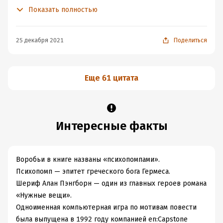
мокла. Она походила на гной и источала густой,
В книге имеются жестокие кровавые сцены, которые я
Показать полностью
неприятный запах, что-то похожее на смесь крепкого
читала по диагонали, есть сцены, вызывающие
кофе и китайской туши.
омерзение, но совершенно точно здесь нет вот этого
страшного любования злом. Оно предстаёт в своём
25 декабря 2021
Поделиться
чудовищном и правдивом виде.
Еще 61 цитата
Интересные факты
Воробьи в книге названы «психопомпами».
Психопомп — эпитет греческого бога Гермеса.
Шериф Алан Пэнгборн — один из главных героев романа
«Нужные вещи».
Одноименная компьютерная игра по мотивам повести
была выпущена в 1992 году компанией en:Capstone