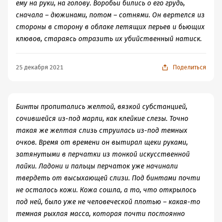
беременностей двойней заканчиваются родами одного
ему на руки, на голову. Воробьи бились о его грудь,
младенца. Следовательно, в трех случаях из четырех
сначала – дюжинами, потом – сотнями. Он вертелся из
начальное формирование двойни – «ошибка природы»:
стороны в сторону в облаке летящих перьев и бьющих
один близнец «отступает», а второй получает зеленый
клювов, стараясь отразить их убийственный натиск.
свет. Дифференциация происходит почти сразу же, на
первых неделях беременности." При этом один
25 декабря 2021
Поделиться
близнец как бы поглощает другого и в некоторых
случаях в организме выжившего близнеца остаётся
нечто от его погибшего брата или сестры. В
Бинты пропитались желтой, вязкой субстанцией,
дальнейшем может потребоваться хирургическое
сочившейся из-под марли, как клейкие слезы. Точно
вмешательство.
такая же желтая слизь струилась из-под темных
Так и случилось с Тэдом, и Стивен Кинг как бы
очков. Время от времени он вытирал щеки руками,
объединил душу погибшего близнеца с этой
затянутыми в перчатки из тонкой искусственной
восставшей сущностью, сошедшей со страниц книг.
лайки. Ладони и пальцы перчаток уже начинали
Лично мне это показалось излишним, на мой взгляд,
твердеть от высыхающей слизи. Под бинтами почти
несчастный неродившийся близнец тут ни при чём, а
не осталось кожи. Кожа сошла, а то, что открылось
тёмная сторона души есть у каждого. Но автору
под ней, было уже не человеческой плотью – какая-то
видней. В любом случае, книга получилась весьма...
темная рыхлая масса, которая почти постоянно
впечатляющей. И наводящей на размышления.