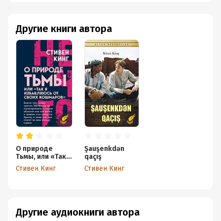
Другие книги автора
О природе
Şauşenkdən
Тьмы, или «Так я
qaçış
избавляюсь от
Стивен Кинг
Стивен Кинг
своих
кошмаров»
Другие аудиокниги автора