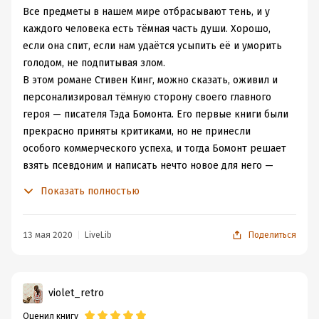
Все предметы в нашем мире отбрасывают тень, и у
каждого человека есть тёмная часть души. Хорошо,
если она спит, если нам удаётся усыпить её и уморить
голодом, не подпитывая злом.
В этом романе Стивен Кинг, можно сказать, оживил и
персонализировал тёмную сторону своего главного
героя — писателя Тэда Бомонта. Его первые книги были
прекрасно приняты критиками, но не принесли
особого коммерческого успеха, и тогда Бомонт решает
взять псевдоним и написать нечто новое для него —
кровавый криминальный роман, главным героем
Показать полностью
которого становится жестокий убийца.
Книга ракетой ворвалась в список бестселлеров,
следует продолжение, ещё одно... Тэд Бомонт и его
13 мая 2020
LiveLib
Поделиться
семья больше не нуждаются в деньгах, жизнь
прекрасна, многочисленная армия поклонников
жаждет продолжения серии. Вот только жене Тэда
violet_retro
кажется, что муж сам на себя не похож, когда пишет
Оценил книгу