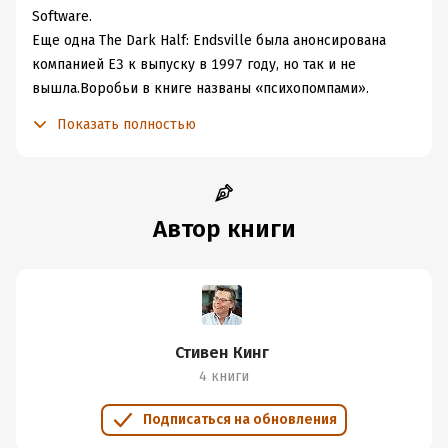
Software.
Еще одна The Dark Half: Endsville была анонсирована
компанией E3 к выпуску в 1997 году, но так и не
вышла.Воробьи в книге названы «психопомпами».
Психопомп — эпитет греческого бога Гермеса.
Показать полностью
Шериф Алан Пэнгборн — один из главных героев романа
«Нужные вещи».
Одноименная компьютерная игра по мотивам повести
была выпущена в 1992 году компанией en:Capstone
Автор книги
Software. Еще одна The Dark Half: Endsville была
анонсирована компанией E3 к выпуску в 1997 году, но
так и не вышла.
Стивен Кинг
4 книги
Подписаться на обновления