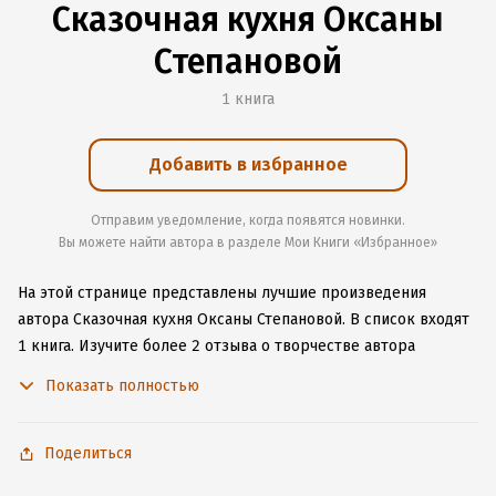
Сказочная кухня Оксаны
Степановой
1 книга
Добавить в избранное
Отправим уведомление, когда появятся новинки.
Вы можете найти автора в разделе Мои Книги «Избранное»
На этой странице представлены лучшие произведения
автора Сказочная кухня Оксаны Степановой.
В список входят
1 книга.
Изучите более 2 отзыва о творчестве автора
и начните читать или слушать книги Сказочная кухня Оксаны
Показать полностью
Степановой онлайн прямо на сайте, установите наше удобное
приложение для iOS или Android, чтобы не расставаться
с любимыми произведениями даже без подключения
Поделиться
к интернету.