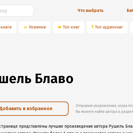
Что выбрать
Би
 книги
🔥
Новинки
❤️
Топ книг
🎙
Топ аудиокниг
шель Блаво
Отправим уведомление, когда по
Добавить в избранное
Вы можете найти автора в разде
 странице представлены лучшие произведения автора Рушель Бла