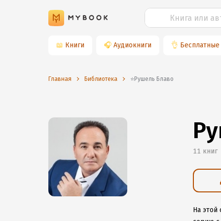
📖
Книги
🎧
Аудиокниги
👌
Бесплатные
Главная
Библиотека
⭐️Рушель Блаво
Ру
11 книг
На этой