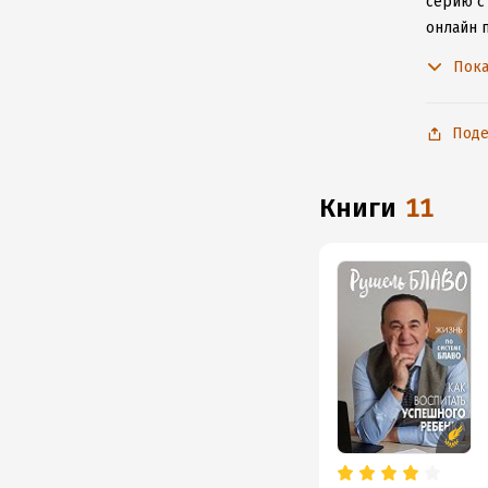
серию с
онлайн 
произве
Пока
Поде
книги
11