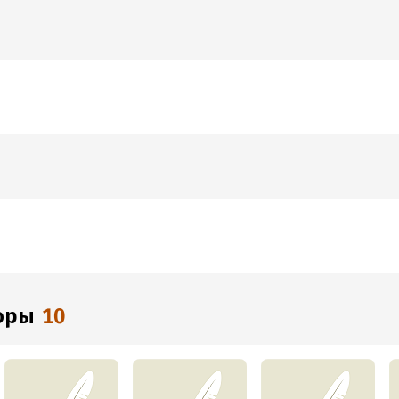
торы
10