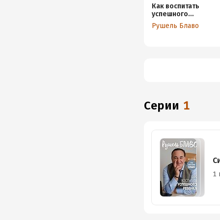
Как воспитать
успешного
ребенка
Рушель Блаво
Серии
1
С
1 