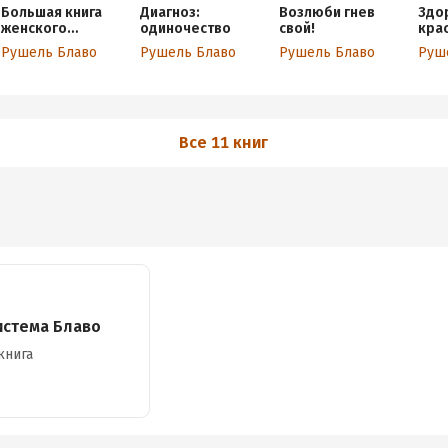
Большая книга
Диагноз:
Возлюби гнев
Здо
женского
одиночество
свой!
кра
здоровья
сис
Рушель Блаво
Рушель Блаво
Рушель Блаво
Руш
«Ве
Все 11 книг
истема Блаво
книга