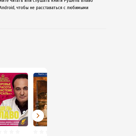
чните читать или слушать книги Рушель Блаво
Android, чтобы не расставаться с любимыми