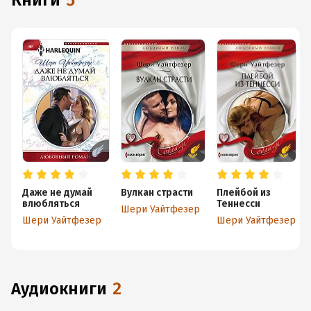
книги
5
Даже не думай
Вулкан страсти
Плейбой из
влюбляться
Теннесси
Шери Уайтфезер
Шери Уайтфезер
Шери Уайтфезер
аудиокниги
2