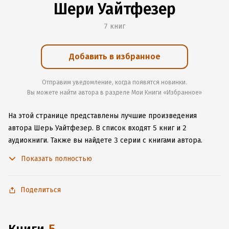
Шери Уайтфезер
7 книг
Добавить в избранное
Отправим уведомление, когда появятся новинки.
Вы можете найти автора в разделе Мои Книги «Избранное»
На этой странице представлены лучшие произведения
автора Шерь Уайтфезер.
В список входят 5 книг и 2
аудиокниги.
Также вы найдете 3 серии с книгами автора.
Изучите более 3 отзыва о творчестве автора и начните
Показать полностью
читать или слушать книги Шерь Уайтфезер онлайн прямо
на сайте, установите наше удобное приложение для iOS или
Android, чтобы не расставаться с любимыми произведениями
Поделиться
даже без подключения к интернету.