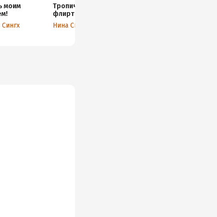
ь моим
Тропический
ем!
флирт
 Сингх
Нина Сингх