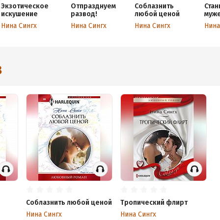
Экзотическое
Отпразднуем
Соблазнить
Стан
искушение
развод!
любой ценой
муж
Нина Сингх
Нина Сингх
Нина Сингх
Нина
3
Соблазнить любой ценой
Тропический флирт
Нина Сингх
Нина Сингх