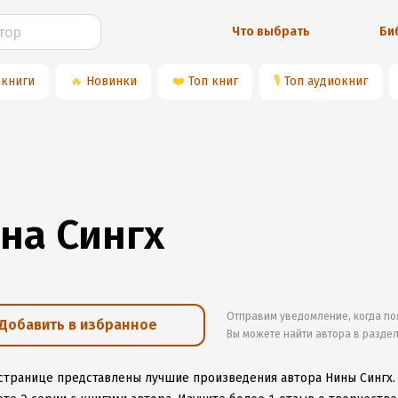
Что выбрать
Би
 книги
🔥
Новинки
❤️
Топ книг
🎙
Топ аудиокниг
на Сингх
Отправим уведомление, когда по
Добавить в избранное
Вы можете найти автора в разде
 странице представлены лучшие произведения автора Нины Сингх