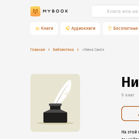
📖
Книги
🎧
Аудиокниги
👌
Бесплатные
Главная
Библиотека
⭐️Нина Сингх
Ни
9 книг
На этой