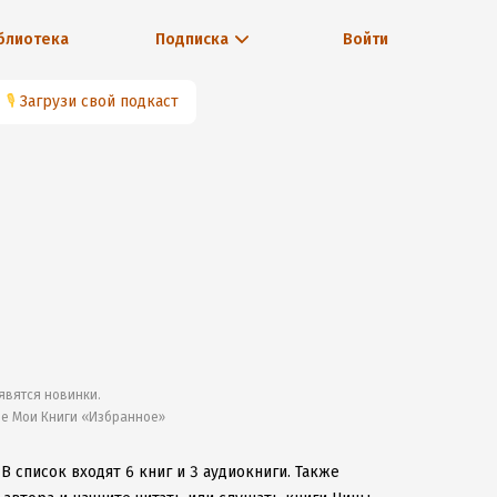
блиотека
Подписка
Войти
🎙
Загрузи свой подкаст
явятся новинки.
ле Мои Книги «Избранное»
.
В список входят 6 книг и 3 аудиокниги.
Также