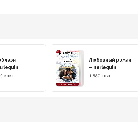
облазн –
Любовный роман
arlequin
– Harlequin
0 книг
1 587 книг