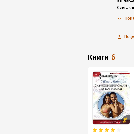
вы найде
Сингх о
произве
Пока
Поде
книги
6