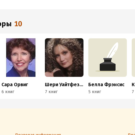
торы
10
Сара Орвиг
Шери Уайтфезер
Белла Фрэнсис
6 книг
7 книг
5 книг
7