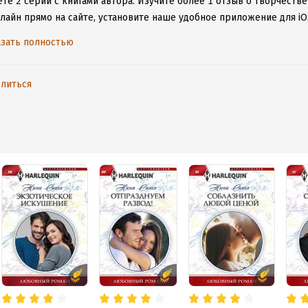
те 2 серии с книгами автора.
Изучите более 1 отзыв о творчестве
нлайн прямо на сайте, установите наше удобное приложение для iO
дениями даже без подключения к интернету.
зать полностью
литься