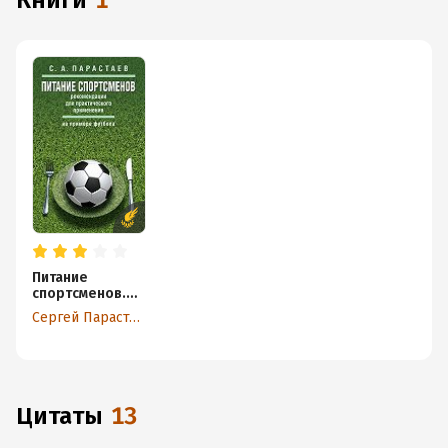
книги
1
Питание
спортсменов.
Рекомендации
Сергей Парастаев
для
практического
применения (на
примере
футбола)
Цитаты
13