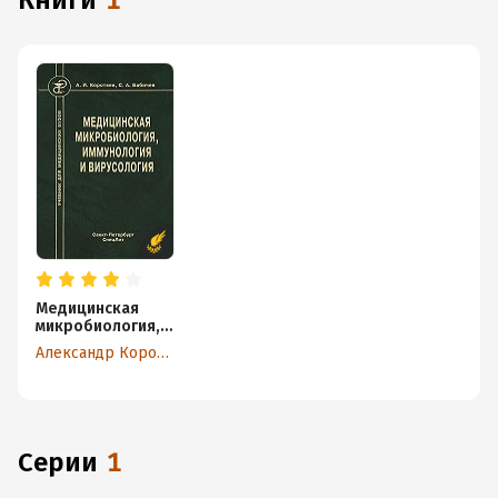
книги
1
Медицинская
микробиология,
иммунология и
Александр Коротяев
вирусология
Серии
1