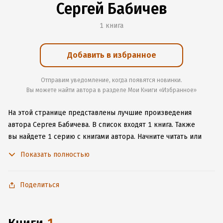
Сергей Бабичев
1 книга
Добавить в избранное
Отправим уведомление, когда появятся новинки.
Вы можете найти автора в разделе Мои Книги «Избранное»
На этой странице представлены лучшие произведения
автора Сергея Бабичева.
В список входят 1 книга.
Также
вы найдете 1 серию с книгами автора.
Начните читать или
слушать книги Сергея Бабичева онлайн прямо на сайте,
Показать полностью
установите наше удобное приложение для iOS или Android,
чтобы не расставаться с любимыми произведениями даже
без подключения к интернету.
Поделиться