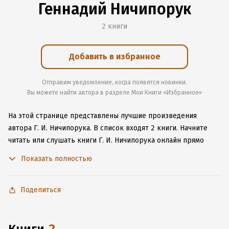
Геннадий Ничипорук
2 книги
Добавить в избранное
Отправим уведомление, когда появятся новинки.
Вы можете найти автора в разделе Мои Книги «Избранное»
На этой странице представлены лучшие произведения
автора Г. И. Ничипорука.
В список входят 2 книги.
Начните
читать или слушать книги Г. И. Ничипорука онлайн прямо
на сайте, установите наше удобное приложение для iOS или
Показать полностью
Android, чтобы не расставаться с любимыми произведениями
даже без подключения к интернету.
Поделиться