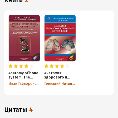
книги
2
Anatomy of bone
Анатомия
system. The
здорового и
manual for
нездорового
Иван Гайворонский
Геннадий Ничипорук
medical students
образа жизни
/ Анатомия
атлас
костной
системы.
Учебное
пособие для
Цитаты
4
медицинских
вузов