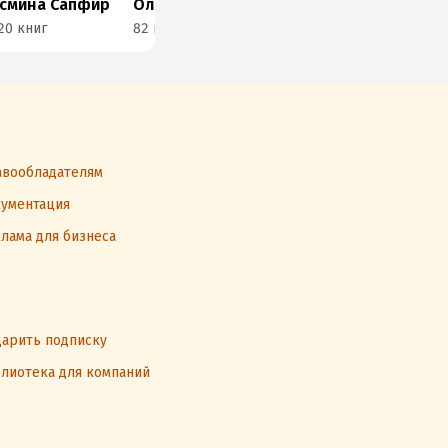
смина Сапфир
Ольга Герр
Полина Нема
Ол
20 книг
82 книги
69 книг
102
вообладателям
ументация
лама для бизнеса
арить подписку
лиотека для компаний