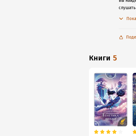
вы найде
слушать
не расс
Пока
Поде
книги
5