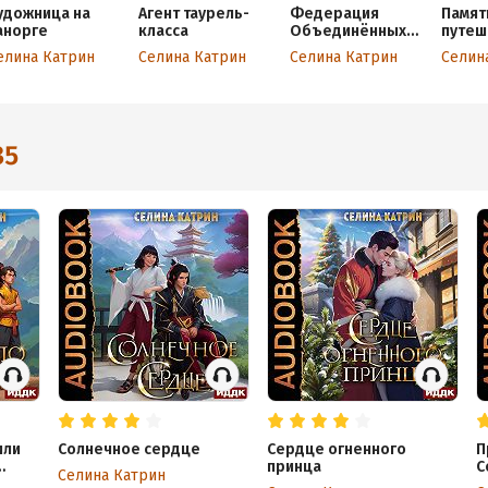
удожница на
Агент таурель-
Федерация
Памят
анорге
класса
Объединённых
путеш
Миров. Бонусы
ФОМ
елина Катрин
Селина Катрин
Селина Катрин
Селин
35
или
Солнечное сердце
Сердце огненного
П
принца
С
Селина Катрин