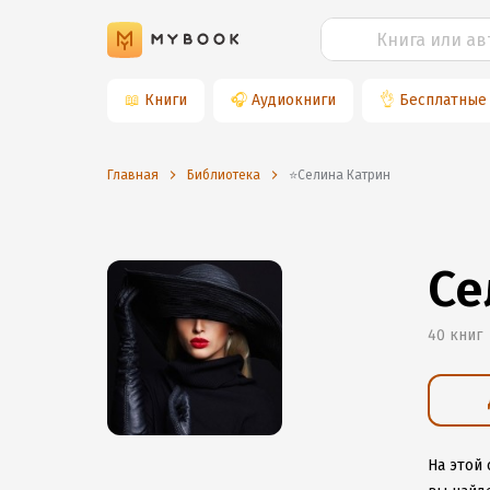
📖
Книги
🎧
Аудиокниги
👌
Бесплатные
Главная
Библиотека
⭐️Селина Катрин
Се
40 книг
На этой