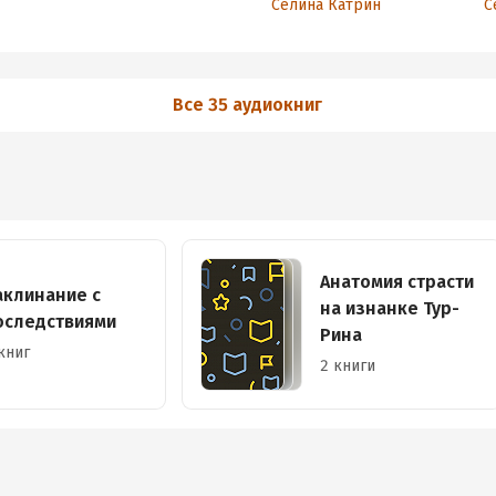
Селина Катрин
С
Все 35 аудиокниг
Анатомия страсти
аклинание с
на изнанке Тур-
оследствиями
Рина
книг
2 книги