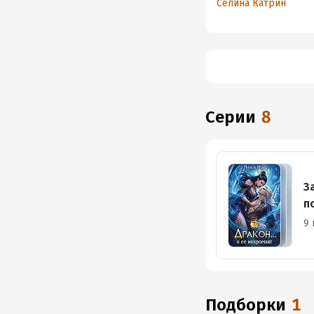
Селина Катрин
Серии
8
З
п
9 
Подборки
1