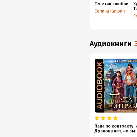
Генетика любви
Х
Т
Селина Катрин
С
аудиокниги
Папа по контракту, 
Дракона нет, но вы
держитесь!