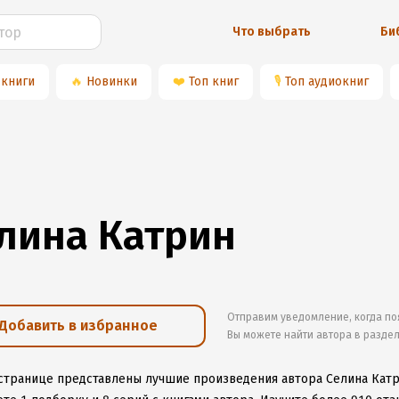
Что выбрать
Би
 книги
🔥
Новинки
❤️
Топ книг
🎙
Топ аудиокниг
лина Катрин
Отправим уведомление, когда по
Добавить в избранное
Вы можете найти автора в разде
 странице представлены лучшие произведения автора Селина Кат