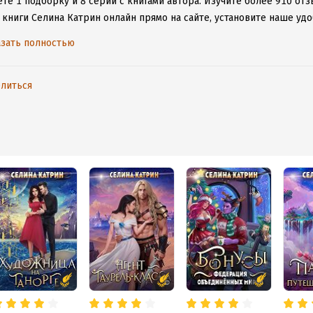
те 1 подборку и 8 серий с книгами автора.
Изучите более 910 отз
 книги Селина Катрин онлайн прямо на сайте, установите наше удо
таваться с любимыми произведениями даже без подключения к инт
зать полностью
литься