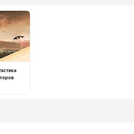
тастика
торов