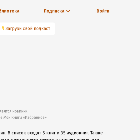
блиотека
Подписка
Войти
🎙
Загрузи свой подкаст
явятся новинки.
ле Мои Книги «Избранное»
рин.
В список входят 5 книг и 35 аудиокниг.
Также