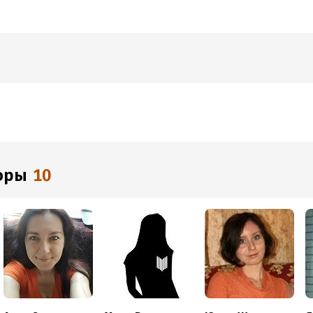
торы
10