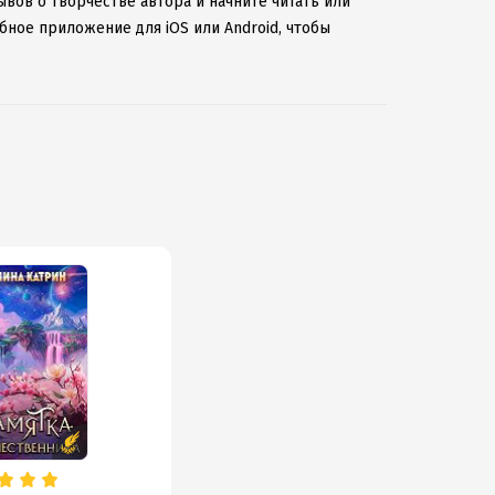
ывов о творчестве автора и начните читать или
бное приложение для iOS или Android, чтобы
ернету.