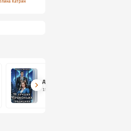
елина Катрин
Долететь до зимы
15 книг